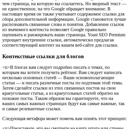
чем страница, на которую вы ссылаетесь. Но якорный текст —
не единственное, на что Google обращает внимание. В
настоящее время он также учитывает содержимое ссылки для
сбора дополнительной информации. Google становится лучше
распознавать связанные слова и понятия. Добавление ссылок
из значимого контекста позволяет Google правильно
оценивать и ранжировать ваши страницы. Yoast SEO Premium
упрощает внутренние ссылки, автоматически предлагая
соответствующий контент на вашем веб-сайте для ссылки.
Контекстные ссылки для блогов
<п>В блогах вам следует подробно писать о темах, по
которым вы хотите получить рейтинг. Вам следует написать
несколько основных статей — Ваши основополагающие
статьи — и писать различные посты по подтемам этой темы.
Затем сделайте ссылки из этих связанных постов на свои
краеугольные статьи, а из краеугольных статей обратно на
похожие посты. Таким образом вы гарантируете, что на
ваших самых важных страницах будут как самые важные, так
и самые релевантные ссылки.
Следующая метафора может помочь вам понять этот принцип:
<п>Представьте, что вы смотрите на карту штата или страны.