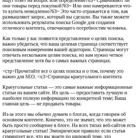
ищут ответ на вопрос или определение?63~ Сравнивают ли
они товары перед покупкой?63~ Или они намереваются что-
то купить немедленно?63~ Это часто отражается в том, как
размышляют запрос, который вы сделали. Вы также можете
использовать результаты поиска Google для создания
отличного контента, отвечающего потребностям человека.
Как только у вас появится представление о целях поиска,
важно убедиться, что ваша целевая страница соответствует
поисковым намерениям вашей аудитории. Страницы могут
отвечать нескольким целям поиска, но вам нужно четкое
представление хотя бы о самых важных страницах.
<стр>Прочитайте все о целях поиска и о том, почему это
важно для SEO.
<х3>Страницы краеугольного контента
Краеугольные статьи — это самые важные информационные
статьи на вашем сайте. Их цель — предоставить лучшую и
наиболее полную информацию по конкретной теме; Ваша
главная цель — не продавать товары.
Из-за этого мы обычно думаем о блогах, когда говорим об
основном контенте. Конечно, это не значит, что это может
быть просто сообщение в блоге. На всех типах веб-сайтов есть
краеугольные статьи! Эмпирическое правило: если статья
суммирует все, что вы знаете по широкой теме, это