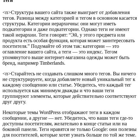
Теги
<п>Структура вашего сайта также выиграет от добавления
тегов. Разница между категорией и тегом в основном касается
структуры. Категории иерархичны: они могут иметь
подкатегории и даже подкатегории. Однако теги не имеют
такой иерархии. Теги говорят: “Эй, у этого предмета или
продукта есть особая функция, которая может заинтересовать
посетителя.” Подумайте об этом так: категории — это
оглавление вашего сайта, а теги — это индекс. Тегом
упомянутого выше интернет-магазина одежды может быть
бренд, например Timberlands.
<п>Старайтесь не создавать слишком много тегов. Вы ничего
не структурируете, когда добавляете новый уникальный тег к
каждому сообщению или статье. Убедитесь, что каждый тег
используется как минимум дважды и что ваши теги
группируют элементы, которые действительно соответствуют
друг другу.
Некоторые темы WordPress отображают теги в каждом
сообщении, а другие — нет. Убедитесь, что ваши теги где-то
доступны посетителям, желательно в конце статьи или на
боковой панели. Теги нравятся не только Google: они полезны
для посетителей, которые хотят узнать больше по той же теме.