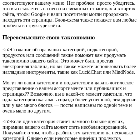
соответствуют вашему меню. Нет проблем, просто убедитесь,
что вы ссылаетесь на него на связанных страницах и в картах
сайта, чтобы Google и ваши посетители могли продолжать
находить эти страницы. Блок-схема также покажет вам любые
пробелы в структуре сайта.
Переосмыслите свою таксономию
<п>Создание обзора ваших категорий, подкатегорий,
продуктов или сообщений также поможет вам продумать
таксономию вашего сайта. Это может быть простая
электронная таблица, но вы также можете использовать более
наглядные инструменты, такие как LucidChart или MindNode.
Могут ли ваши категории и подкатегории давать логическое
представление о вашем ассортименте или публикациях и
страницах?? Возможно, вы в какой-то момент заметили, что
одна категория оказалась гораздо более успешной, чем другие.
или у вас много блогов — посты написаны по одной теме и
очень мало по другим.
<п>Если одна категория станет намного больше других,
пирамида вашего сайта может стать несбалансированной.
Подумайте о том, чтобы разбить эту категорию на несколько
категорий. Однако если некоторые линейки продуктов