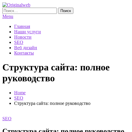
Skip
To
Найти:
Originalweb
Создание и продвижение сайтов
Content
Menu
Главная
Наши услуги
Новости
SEO
Веб дизайн
Контакты
Структура сайта: полное
руководство
Home
SEO
Структура сайта: полное руководство
SEO
Структура сайта: полное руководство