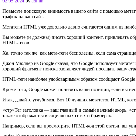
02.05.2024
by
admin
Повысьте поисковую видимость вашего сайта с помощью метат
трафик на ваш сайт.
Метатеги HTML уже довольно давно считаются одним из наибо
Вы можете (и должны) писать хороший контент, привлекать обр
HTML-тегов.
Ха, точно так же, как мета-теги бесполезны, если сама страни
Джон Мюллер из Google сказал, что Google использует метатег
хороший фрагмент поиска заставляет людей посещать вашу стран
HTML-теги наиболее удобоваримым образом сообщают Google 
Кроме того, Google может понизить ваши позиции, если вы неп
Итак, давайте углубимся. Вот 10 лучших метатегов HTML, кот
<стр>Тег заголовка — ваш главный и самый важный якорь.
<ст
также отображается в социальных сетях и браузерах.
Например, если вы просмотрите HTML-код этой статьи, вы уви