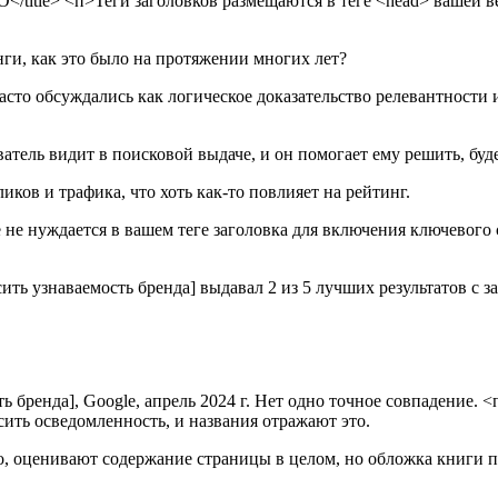
O</title> <п>Теги заголовков размещаются в теге <head> вашей 
ги, как это было на протяжении многих лет?
асто обсуждались как логическое доказательство релевантности 
тель видит в поисковой выдаче, и он помогает ему решить, буде
ов и трафика, что хоть как-то повлияет на рейтинг.
 не нуждается в вашем теге заголовка для включения ключевого 
сить узнаваемость бренда] выдавал 2 из 5 лучших результатов с
 бренда], Google, апрель 2024 г. Нет одно точное совпадение. <
сить осведомленность, и названия отражают это.
, оценивают содержание страницы в целом, но обложка книги по