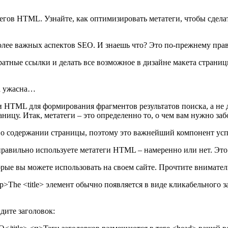
егов HTML. Узнайте, как оптимизировать метатеги, чтобы сдела
лее важных аспектов SEO. И знаешь что? Это по-прежнему прав
атные ссылки и делать все возможное в дизайне макета страниц
ца ужасна…
и HTML для формирования фрагментов результатов поиска, а не д
ицу. Итак, метатеги – это определенно то, о чем вам нужно заб
о содержании страницы, поэтому это важнейший компонент усп
равильно используете метатеги HTML – намеренно или нет. Это 
орые вы можете использовать на своем сайте. Прочтите внимате
р>The <title> элемент обычно появляется в виде кликабельного з
дите заголовок: