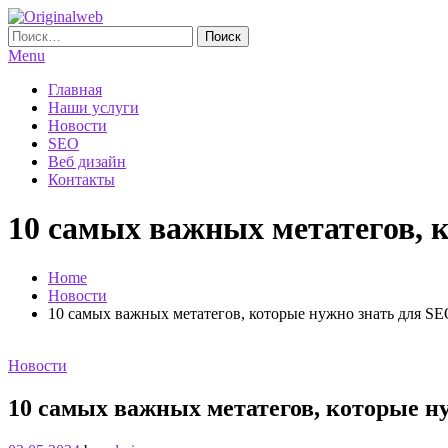
Skip
To
Найти:
Originalweb
Создание и продвижение сайтов
Content
Menu
Главная
Наши услуги
Новости
SEO
Веб дизайн
Контакты
10 самых важных метатегов, 
Home
Новости
10 самых важных метатегов, которые нужно знать для S
Новости
10 самых важных метатегов, которые н