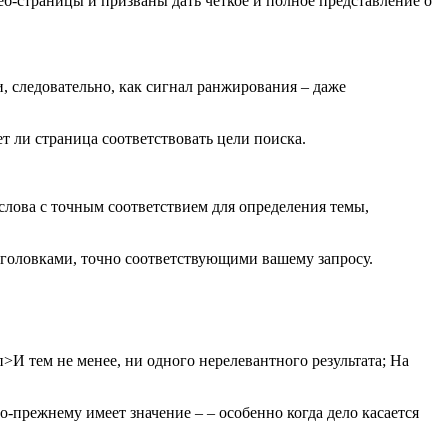
веб-страницы и призваны дать четкое и полное представление о
и, следовательно, как сигнал ранжирования – даже
т ли страница соответствовать цели поиска.
слова с точным соответствием для определения темы,
 заголовками, точно соответствующими вашему запросу.
п>И тем не менее, ни одного нерелевантного результата; На
-прежнему имеет значение – – особенно когда дело касается