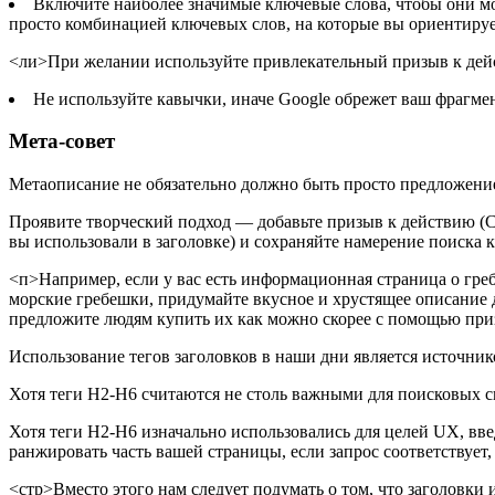
Включите наиболее значимые ключевые слова, чтобы они мо
просто комбинацией ключевых слов, на которые вы ориентируе
<ли>При желании используйте привлекательный призыв к дейст
Не используйте кавычки, иначе Google обрежет ваш фрагмен
Мета-совет
Метаописание не обязательно должно быть просто предложени
Проявите творческий подход — добавьте призыв к действию (CTA
вы использовали в заголовке) и сохраняйте намерение поиска 
<п>Например, если у вас есть информационная страница о греб
морские гребешки, придумайте вкусное и хрустящее описание 
предложите людям купить их как можно скорее с помощью при
Использование тегов заголовков в наши дни является источник
Хотя теги H2-H6 считаются не столь важными для поисковых с
Хотя теги H2-H6 изначально использовались для целей UX, вв
ранжировать часть вашей страницы, если запрос соответствует, 
<стр>Вместо этого нам следует подумать о том, что заголовки