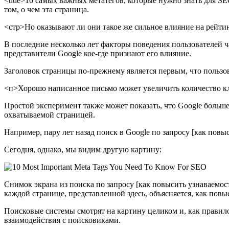
<title>10 самых важных метатегов, которые нужно знать для SE
том, о чем эта страница.
<стр>Но оказывают ли они такое же сильное влияние на рейтин
В последние несколько лет факторы поведения пользователей ч
представители Google кое-где признают его влияние.
Заголовок страницы по-прежнему является первым, что пользова
<п>Хорошо написанное письмо может увеличить количество клик
Простой эксперимент также может показать, что Google больше
охватываемой страницей.
Например, пару лет назад поиск в Google по запросу [как повы
Сегодня, однако, мы видим другую картину:
Снимок экрана из поиска по запросу [как повысить узнаваемость
каждой странице, представленной здесь, объясняется, как повы
Поисковые системы смотрят на картину целиком и, как правило
взаимодействия с поисковиками.