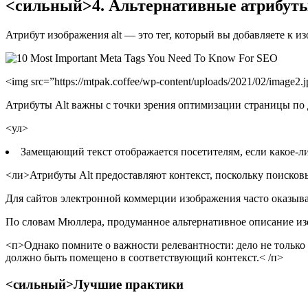
<сильный>4. Альтернативные атрибут
Атрибут изображения alt — это тег, который вы добавляете к 
<img src=”https://mtpak.coffee/wp-content/uploads/2021/02/image
Атрибуты Alt важны с точки зрения оптимизации страницы по
<ул>
Замещающий текст отображается посетителям, если какое-л
<ли>Атрибуты Alt предоставляют контекст, поскольку поисков
Для сайтов электронной коммерции изображения часто оказыва
По словам Мюллера, продуманное альтернативное описание изо
<п>Однако помните о важности релевантности: дело не только 
должно быть помещено в соответствующий контекст.< /п>
<сильный>Лучшие практики