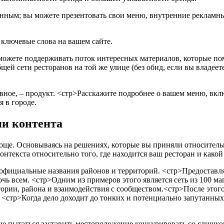
менным; вы можете презентовать свои меню, внутренние рекламн
 ключевые слова на вашем сайте.
сможете поддерживать поток интересных материалов, которые по
щей сети ресторанов на той же улице (без обид, если вы владеет
вное, – продукт.
<стр>Расскажите подробнее о вашем меню, вклю
 в городе.
ии контента
още. Основываясь на решениях, которые вы приняли относительно
нтекста относительно того, где находится ваш ресторан и какой
официальные названия районов и территорий.
<стр>Предоставляя
очь всем.
<стр>Одним из примеров этого является сеть из 100 мага
тории, района и взаимодействия с сообществом.
<стр>После этого
<стр>Когда дело доходит до тонких и потенциально запутанных 
не пытаться заставить местоположение конкурировать со слишко