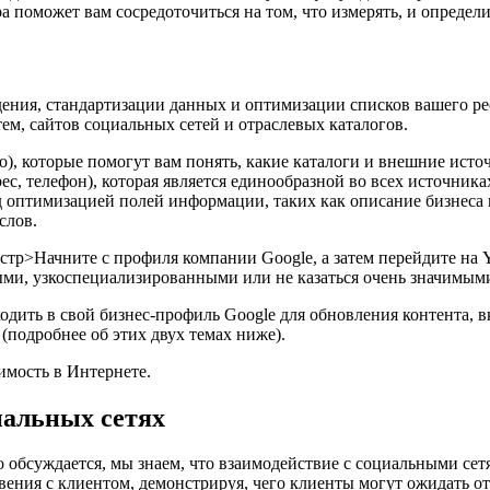
 поможет вам сосредоточиться на том, что измерять, и определи
дения, стандартизации данных и оптимизации списков вашего ре
м, сайтов социальных сетей и отраслевых каталогов.
о), которые помогут вам понять, какие каталоги и внешние исто
ес, телефон), которая является единообразной во всех источн
 оптимизацией полей информации, таких как описание бизнеса 
слов.
стр>Начните с профиля компании Google, а затем перейдите на Ye
ми, узкоспециализированными или не казаться очень значимыми
одить в свой бизнес-профиль Google для обновления контента, 
(подробнее об этих двух темах ниже).
имость в Интернете.
иальных сетях
 обсуждается, мы знаем, что взаимодействие с социальными сетя
ения с клиентом, демонстрируя, чего клиенты могут ожидать от