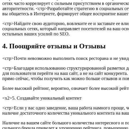
сетях часто коррелирует с сильным присутствием в органическ
авторитетности.
<стр>Разработайте стратегию в социальных сет
вы общаетесь в Интернете, формирует общее восприятие вашег
<стр>Найдите свою аудиторию, вовлеките ее и заставьте ее вли
социальных сетях, который направляет посетителей на ваш осн
остальных ваших усилий по SEO.
4. Поощряйте отзывы и Отзывы
<стр>Почти невозможно выполнить поиск ресторана и не увиде
<стр>Благодаря использованию структурированной разметки да
для пользователя перейти на ваш сайт, а не на сайт конкурента.
прямо сейчас, чтобы получить как можно больше отзывов и пов
Более высокий рейтинг, вероятно, означает более высокий рейт
<х2>5. Создавайте уникальный контент
<стр>Если у вас одно заведение, ваша работа намного проще, 
наличие достаточного количества уникального контента на ваш
Наличие на вашем сайте большого количества интересного и п
сильного бренда приведет к улучшению рейтинга, повышению 