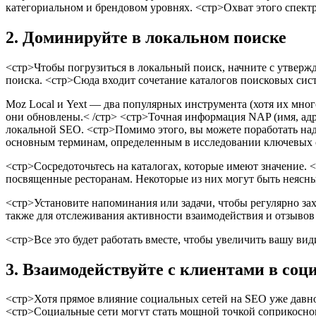
категориальном и брендовом уровнях.
<стр>Охват этого спектра
2. Доминируйте в локальном поиске
<стр>Чтобы погрузиться в локальный поиск, начните с утверж
поиска.
<стр>Сюда входит сочетание каталогов поисковых систе
Moz Local и Yext — два популярных инструмента (хотя их мног
они обновлены.< /стр> <стр>Точная информация NAP (имя, адр
локальной SEO.
<стр>Помимо этого, вы можете поработать над
основным терминам, определенным в исследовании ключевых 
<стр>Сосредоточьтесь на каталогах, которые имеют значение.
<
посвященные ресторанам. Некоторые из них могут быть неясны
<стр>Установите напоминания или задачи, чтобы регулярно зах
также для отслеживания активности взаимодействия и отзывов 
<стр>Все это будет работать вместе, чтобы увеличить вашу вид
3. Взаимодействуйте с клиентами в соц
<стр>Хотя прямое влияние социальных сетей на SEO уже давно
<стр>Социальные сети могут стать мощной точкой соприкоснов