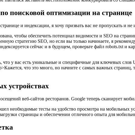
по поисковой оптимизации на странице
странице и индексации, я хочу призвать вас не пропускать и н
ована, чтобы обеспечить потенциал видимости и SEO на страни
ную стратегию SEO, но если вы только начинаете, я рекомендую
дексируется сейчас и в будущем, проверьте файл robots.txt и ка
ь, что у вас есть уникальные и специфичные для ключевых слов U
>Кажется, что это много, но начните с самых важных страниц, 
ых устройствах
сещений веб-сайтов ресторанов. Google теперь сканирует мобил
ошел необходимые тесты на удобство просмотра на мобильных ус
загрузки страницы и обеспечении отличного опыта для мобильн
етка