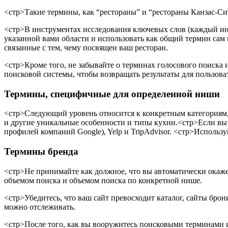
<стр>Такие термины, как “рестораны” и “рестораны Канзас-Си
<стр>В инструментах исследования ключевых слов (каждый инс
указанной вами области и использовать как общий термин сам 
связанные с тем, чему посвящен ваш ресторан.
<стр>Кроме того, не забывайте о терминах голосового поиска 
поисковой системы, чтобы возвращать результаты для пользоват
Термины, специфичные для определенной ниши
<стр>Следующий уровень относится к конкретным категориям, 
и другие уникальные особенности и типы кухни.
<стр>Если вы 
профилей компаний Google), Yelp и TripAdvisor.
<стр>Используй
Термины бренда
<стр>Не принимайте как должное, что вы автоматически окажет
объемом поиска и объемом поиска по конкретной нише.
<стр>Убедитесь, что ваш сайт превосходит каталог, сайты бро
можно отслеживать.
<стр>После того, как вы вооружитесь поисковыми терминами и