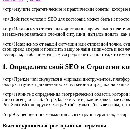
<стр>Изучите стратегические и практические советы, которые
<п>Добиться успеха в SEO для ресторана может быть непросто
<стр>Независимо от того, находите ли вы время, выполняете м
вы можете оказаться в сложной ситуации, пытаясь понять, как э
<стр>Независимо от вашей ситуации или отправной точки, сущ
свой бренд вперед и повысить вашу онлайн-видимость и вовл
ресторана, чтобы помочь вам сосредоточиться на том, что имеет
1. Определите свой SEO и Стратегии к
<стр>Прежде чем окунуться в мириады инструментов, платформ
быстрый путь к привлечению качественного трафика на ваш са
<стр>Начните с определения географической области, которой 
либо посещают вас).
<стр>Далее изучите, какие ключевые слов
Pro, Semrush или других.
<стр>Чтобы узнать больше о том, как
<стр>Существует несколько отдельных групп терминов, которы
Высокоуровневые ресторанные термины