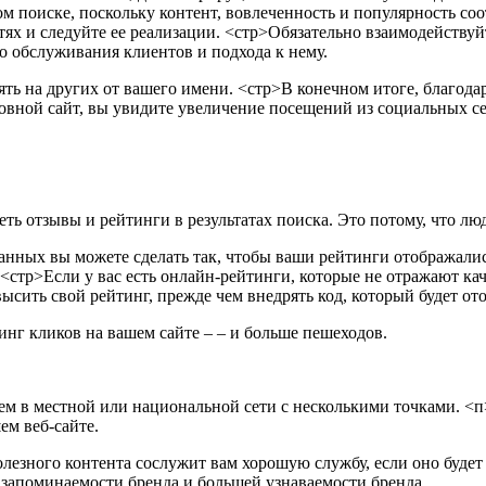
ом поиске, поскольку контент, вовлеченность и популярность с
ях и следуйте ее реализации.
<стр>Обязательно взаимодействуйт
о обслуживания клиентов и подхода к нему.
ять на других от вашего имени.
<стр>В конечном итоге, благода
овной сайт, вы увидите увеличение посещений из социальных се
ть отзывы и рейтинги в результатах поиска. Это потому, что л
нных вы можете сделать так, чтобы ваши рейтинги отображалис
<стр>Если у вас есть онлайн-рейтинги, которые не отражают кач
ысить свой рейтинг, прежде чем внедрять код, который будет от
инг кликов на вашем сайте – – и больше пешеходов.
чем в местной или национальной сети с несколькими точками.
<п>
ем веб-сайте.
олезного контента сослужит вам хорошую службу, если оно буде
запоминаемости бренда и большей узнаваемости бренда.