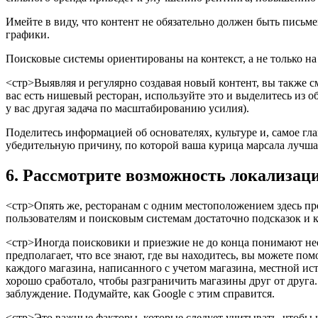
Имейте в виду, что контент не обязательно должен быть пись
графики.
Поисковые системы ориентированы на контекст, а не только на
<стр>Выявляя и регулярно создавая новый контент, вы также 
вас есть нишевый ресторан, используйте это и выделитесь из об
у вас другая задача по масштабированию усилия).
Поделитесь информацией об основателях, культуре и, самое гла
убедительную причину, по которой ваша курица марсала лучшая
6. Рассмотрите возможность локализац
<стр>Опять же, ресторанам с одним местоположением здесь пр
пользователям и поисковым системам достаточно подсказок и ко
<стр>Иногда поисковики и приезжие не до конца понимают не
предполагает, что все знают, где вы находитесь, вы можете пом
каждого магазина, написанного с учетом магазина, местной ис
хорошо сработало, чтобы разграничить магазины друг от друга.
заблуждение. Подумайте, как Google с этим справится.
<стр>Это важные факторы, которые следует учитывать, чтобы 