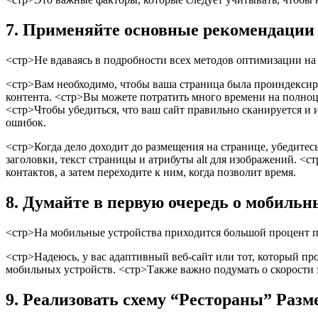
7. Применяйте основные рекомендации 
<стр>Не вдаваясь в подробности всех методов оптимизации на 
<стр>Вам необходимо, чтобы ваша страница была проиндексир
контента.
<стр>Вы можете потратить много времени на полноцен
<стр>Чтобы убедиться, что ваш сайт правильно сканируется и ин
ошибок.
<стр>Когда дело доходит до размещения на странице, убедитес
заголовки, текст страницы и атрибуты alt для изображений.
<стр
контактов, а затем переходите к ним, когда позволит время.
8. Думайте в первую очередь о мобильн
<стр>На мобильные устройства приходится большой процент по
<стр>Надеюсь, у вас адаптивный веб-сайт или тот, который пр
мобильных устройств.
<стр>Также важно подумать о скорости 
9. Реализовать схему “Рестораны” Разм