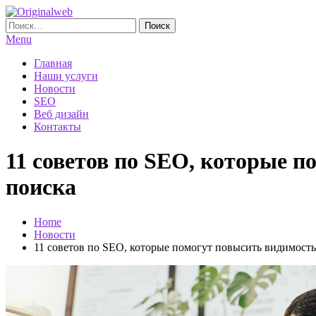
Skip
To
Найти:
Originalweb
Создание и продвижение сайтов
Content
Menu
Главная
Наши услуги
Новости
SEO
Веб дизайн
Контакты
11 советов по SEO, которые п
поиска
Home
Новости
11 советов по SEO, которые помогут повысить видимость 