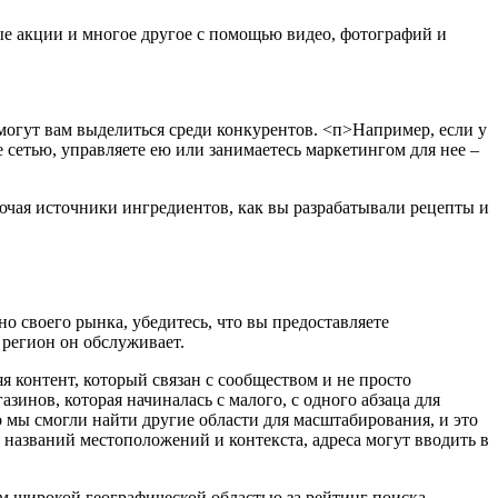
ые акции и многое другое с помощью видео, фотографий и
могут вам выделиться среди конкурентов.
<п>Например, если у
е сетью, управляете ею или занимаетесь маркетингом для нее –
чая источники ингредиентов, как вы разрабатывали рецепты и
 своего рынка, убедитесь, что вы предоставляете
 регион он обслуживает.
 контент, который связан с сообществом и не просто
зинов, которая начиналась с малого, с одного абзаца для
 мы смогли найти другие области для масштабирования, и это
названий местоположений и контекста, адреса могут вводить в
м широкой географической областью за рейтинг поиска.