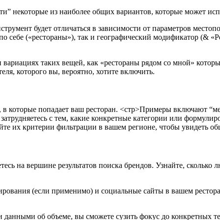
ти” некоторые из наиболее общих вариантов, которые может исп
трумент будет отличаться в зависимости от параметров местопо
по себе («рестораны»), так и географический модификатор (& «Р
и вариациях таких вещей, как «рестораны рядом со мной» которы
еля, которого вы, вероятно, хотите включить.
в которые попадает ваш ресторан.
<стр>Примеры включают “мек
затрудняетесь с тем, какие конкретные категории или формулиро
те их критерии фильтрации в вашем регионе, чтобы увидеть об
есь на вершине результатов поиска брендов. Узнайте, сколько 
нирования (если применимо) и социальные сайты в вашем рестор
 данными об объеме, вы сможете сузить фокус до конкретных т