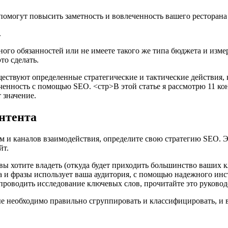
 помогут повысить заметность и вовлеченность вашего ресторан
.
ного обязанностей или не имеете такого же типа бюджета и изме
то сделать.
ествуют определенные стратегические и тактические действия,
еченность с помощью SEO.
<стр>В этой статье я рассмотрю 11 к
 значение.
онтента
 и каналов взаимодействия, определите свою стратегию SEO. Э
йт.
вы хотите владеть (откуда будет приходить большинство ваших 
а и фразы использует ваша аудитория, с помощью надежного инс
 проводить исследование ключевых слов, прочитайте это руково
е необходимо правильно сгруппировать и классифицировать, и 