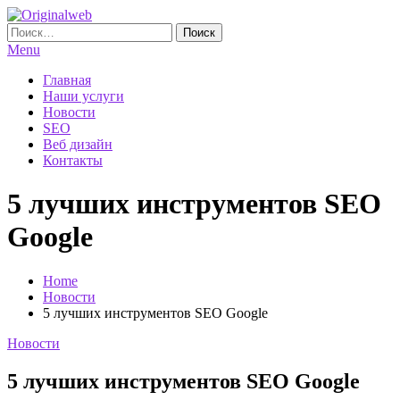
Skip
To
Найти:
Originalweb
Создание и продвижение сайтов
Content
Menu
Главная
Наши услуги
Новости
SEO
Веб дизайн
Контакты
5 лучших инструментов SEO
Google
Home
Новости
5 лучших инструментов SEO Google
Новости
5 лучших инструментов SEO Google