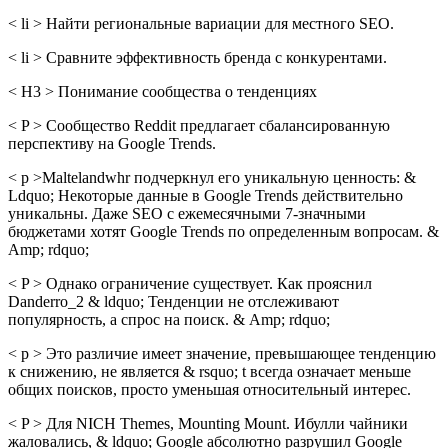
< li > Найти региональные вариации для местного SEO.
< li > Сравните эффективность бренда с конкурентами.
< H3 > Понимание сообщества о тенденциях
< P > Сообщество Reddit предлагает сбалансированную
перспективу на Google Trends.
< p >Maltelandwhr подчеркнул его уникальную ценность: &
Ldquo; Некоторые данные в Google Trends действительно
уникальны. Даже SEO с ежемесячными 7-значными
бюджетами хотят Google Trends по определенным вопросам. &
Amp; rdquo;
< P > Однако ограничение существует. Как прояснил
Danderro_2 & ldquo; Тенденции не отслеживают
популярность, а спрос на поиск. & Amp; rdquo;
< p > Это различие имеет значение, превышающее тенденцию
к снижению, не является & rsquo; t всегда означает меньше
общих поисков, просто уменьшая относительный интерес.
< P > Для NICH Themes, Mounting Mount. Ибулли чайники
жаловались, & ldquo; Google абсолютно разрушил Google