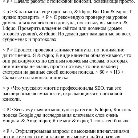
< P > Начало работы с поисковой консоли, освежающе просто.
< p > Как отметил еще один козо, & ldquo; Вы Don & rsquo; Т
нужно проверить. < P > Я рекомендую проверку на уровне
домена для комплексного доступа, поскольку вы можете &
Ldquo; Проверить владение сайтом или доменом (домен
второго уровня), & rdquo; Но домен дает вам данные во всех
субдоменах и протоколах.
< P > Процесс проверки занимает минуты, но понимание
длится вечно. Я & rsquo; В виде клиенты обнаруживают, что
они ранжируются по ценным ключевым словам, о которых
они никогда не знали, просто потому, что они наконец
смотрели на данные своей консоли поиска. ~ 60 > < H3 >
Скрытые силы консоли поиска
< p >Что упускают многие профессионалы SEO, так это
расширенные возможности, скрывающиеся в поисковой
консоли.
< P > Seosavvy выявил мощную стратегию: & ldquo; Консоль
поиска Google для исследования ключевых слов очень
мощная. & Amp; rdquo; Я не мог & rsquo; T согласен больше.
< P >. Отфильтровывая запросы с высокими впечатлениями,
но низкие показатели кликов, вы можете найти разрывы