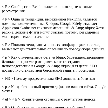
< P > Сообщество Reddit выделило некоторые важные
рассмотрения.
< P > Одна из тенденций, выраженной NextDns, является
ложным положительным: & ldquo; Google Falely отмечает
Apple.com.akadns.net как злонамеренный. & Amp; rdquo; Хотя
редкие, ложные флаги могут счастья, поэтому регулярный
мониторинг имеет значение.
< P > Пользователи, занимающиеся конфиденциальностью,
вызывают действительные опасения по поводу сбора данных.
< p > Как отмечена мера-бета, & ldquo; Усовершенствованное
безопасное просмотр отправит контент страниц
непосредственно в Google. & Amp; rdquo; Для целей SEO
достаточно стандартной безопасной защиты просмотра.
< H3 > Почему профессионалы SEO должны заботиться
< p > Когда безопасный просмотр флагов вашего сайта, Google
может:
< ul > < li > Удалите свои страницы с результатов поиска.
< li > Отображение предупреждающих сообщений