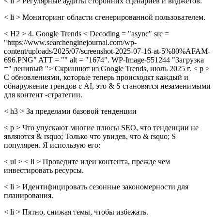
< li > Регулярные аудиты сторонних сценариев и виджетов.
< li > Мониторинг области сгенерированной пользователем.
< H2 > 4. Google Trends < Decoding = "async" src =
"https://www.searchenginejournal.com/wp-
content/uploads/2025/07/screenshot-2025-07-16-at-5%80%AFAM-
696.PNG" ATT = "" alt = "1674". WP-Image-551244 "Загрузка
=" ленивый "> Скриншот из Google Trends, июль 2025 г. < p >
С обновлениями, которые теперь происходят каждый и
обнаружение трендов с AI, это & S становятся незаменимыми
для контент -стратегии.
< h3 > За пределами базовой тенденции
< p > Что упускают многие плюсы SEO, что тенденции не
являются & rsquo; Только что увидев, что & rsquo; S
популярен. Я использую его:
< ul > < li > Проведите идеи контента, прежде чем
инвестировать ресурсы.
< li > Идентифицировать сезонные закономерности для
планирования.
< li > Пятно, снижая темы, чтобы избежать.