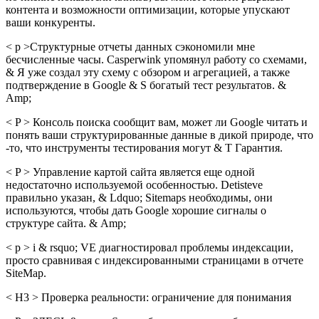
контента и возможности оптимизации, которые упускают
ваши конкуренты.
< p >Структурные отчеты данных сэкономили мне
бесчисленные часы. Casperwink упомянул работу со схемами,
& Я уже создал эту схему с обзором и агрегацией, а также
подтверждение в Google & S богатый тест результатов. &
Amp;
< P > Консоль поиска сообщит вам, может ли Google читать и
понять ваши структурированные данные в дикой природе, что
-то, что инструменты тестирования могут & T Гарантия.
< P > Управление картой сайта является еще одной
недостаточно используемой особенностью. Detisteve
правильно указан, & Ldquo; Sitemaps необходимы, они
используются, чтобы дать Google хорошие сигналы о
структуре сайта. & Amp;
< p > i & rsquo; VE диагностировал проблемы индексации,
просто сравнивая с индексированными страницами в отчете
SiteMap.
< H3 > Проверка реальности: ограничение для понимания