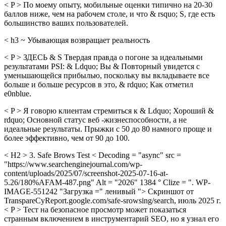
< P > По моему опыту, мобильные оценки типично на 20-30
баллов ниже, чем на рабочем столе, и что & rsquo; S, где есть
большинство ваших пользователей.
< h3 ~ Убывающая возвращает реальность
< P > ЗДЕСЬ & S Твердая правда о погоне за идеальными
результатами PSI: & Ldquo; Вы & Повторный увидется с
уменьшающейся прибылью, поскольку вы вкладываете все
больше и больше ресурсов в это, & rdquo; Как отметил
e0nblue.
< P > Я говорю клиентам стремиться к & Ldquo; Хороший &
rdquo; Основной статус веб -жизнеспособности, а не
идеальные результаты. Прыжки с 50 до 80 намного проще и
более эффективно, чем от 90 до 100.
< H2 > 3. Safe Brows Test < Decoding = "async" src =
"https://www.searchenginejournal.com/wp-
content/uploads/2025/07/screenshot-2025-07-16-at-
5.26/180%AFAM-487.png" Alt = "2026" 1384 ° Clize = ". WP-
IMAGE-551242 "Загрузка =" ленивый "> Скриншот от
TranspareCyReport.google.com/safe-srowsing/search, июль 2025 г.
< P > Тест на безопасное просмотр может показаться
странным включением в инструментарий SEO, но я узнал его