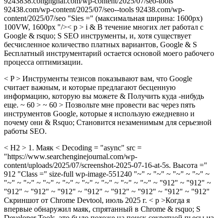
9243838.congngnal.com/wp-content/2025/07/seo-tools
92438.com/wp-content/2025/07/seo--tools 92438.com/wp-
content/2025/07/seo "Sies =" (максимальная ширина: 1600px)
100VW, 1600px "/>< p > i & В течение многих лет работал с
Google & rsquo; S SEO инструменты, и, хотя существует
бесчисленное количество платных вариантов, Google & S
Бесплатный инструментарий остается основой моего рабочего
процесса оптимизации.
< P > Инструменты тезисов показывают вам, что Google
считает важным, и которые предлагают бесценную
информацию, которую вы можете & Получить куда -нибудь
еще. ~ 60 > ~ 60 > Позвольте мне провести вас через пять
инструментов Google, которые я использую ежедневно и
почему они & Rsquo; Становится незаменимым для серьезной
работы SEO.
< H2 > 1. Маяк < Decoding = "async" src =
"https://www.searchenginejournal.com/wp-
content/uploads/2025/07/screenshot-2025-07-16-at-5s. Высота ="
912 "Class =" size-full wp-image-551240 "~" ~ "~" ~ "~" ~ "~" ~
"~" ~ "~" ~ "~" ~ "~" ~ "~" ~ "~" ~ "~" ~ "~" ~ "912" ~ "912" ~
"912" ~ "912" ~ "912" ~ "912" ~ "912" ~ "912" ~ "912" ~ "912"
Скриншот от Chrome Devtool, июль 2025 г. < p >Когда я
впервые обнаружил маяк, спрятанный в Chrome & rsquo; S
Developer Tools, это было похоже на поиск секретной пьесы из