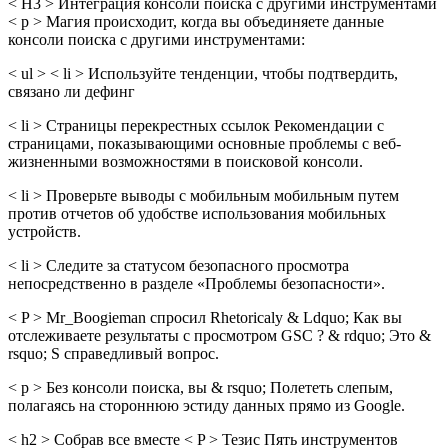
< H3 > Интеграция консоли поиска с другими инструментами
< p > Магия происходит, когда вы объединяете данные
консоли поиска с другими инструментами:
< ul > < li > Используйте тенденции, чтобы подтвердить,
связано ли дефинг
< li > Страницы перекрестных ссылок Рекомендации с
страницами, показывающими основные проблемы с веб-
жизненными возможностями в поисковой консоли.
< li > Проверьте выводы с мобильным мобильным путем
против отчетов об удобстве использования мобильных
устройств.
< li > Следите за статусом безопасного просмотра
непосредственно в разделе «Проблемы безопасности».
< P > Mr_Boogieman спросил Rhetoricaly & Ldquo; Как вы
отслеживаете результаты с просмотром GSC ? & rdquo; Это &
rsquo; S справедливый вопрос.
< p > Без консоли поиска, вы & rsquo; Полететь слепым,
полагаясь на стороннюю эстиду данных прямо из Google.
< h2 > Собрав все вместе < P > Тезис Пять инструментов