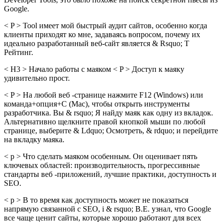
Google.
< P > Tool имеет мой быстрый аудит сайтов, особенно когда
клиенты приходят ко мне, задаваясь вопросом, почему их
идеально разработанный веб-сайт является & Rsquo; T
Рейтинг.
< H3 > Начало работы с маяком < P > Доступ к маяку
удивительно прост.
< P > На любой веб -странице нажмите F12 (Windows) или
команда+опция+C (Mac), чтобы открыть инструменты
разработчика. Вы & rsquo; Я найду маяк как одну из вкладок.
Альтернативно щелкните правой кнопкой мыши по любой
странице, выберите & Ldquo; Осмотреть, & rdquo; и перейдите
на вкладку маяка.
< p > Что сделать маяком особенным. Он оценивает пять
ключевых областей: производительность, прогрессивные
стандарты веб -приложений, лучшие практики, доступность и
SEO.
< p > В то время как доступность может не показаться
напрямую связанной с SEO, i & rsquo; В.Е. узнал, что Google
все чаще ценит сайты, которые хорошо работают для всех