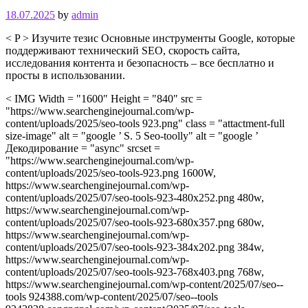
18.07.2025
by
admin
< P > Изучите тезис Основные инструменты Google, которые
поддерживают технический SEO, скорость сайта,
исследования контента и безопасность – все бесплатно и
просты в использовании.
< IMG Width = "1600" Height = "840" src =
"https://www.searchenginejournal.com/wp-
content/uploads/2025/seo-tools 923.png" class = "attactment-full
size-image" alt = "google ’ S. 5 Seo-toolly" alt = "google ’
Декодирование = "async" srcset =
"https://www.searchenginejournal.com/wp-
content/uploads/2025/seo-tools-923.png 1600W,
https://www.searchenginejournal.com/wp-
content/uploads/2025/07/seo-tools-923-480x252.png 480w,
https://www.searchenginejournal.com/wp-
content/uploads/2025/07/seo-tools-923-680x357.png 680w,
https://www.searchenginejournal.com/wp-
content/uploads/2025/07/seo-tools-923-384x202.png 384w,
https://www.searchenginejournal.com/wp-
content/uploads/2025/07/seo-tools-923-768x403.png 768w,
https://www.searchenginejournal.com/wp-content/2025/07/seo--
tools 924388.com/wp-content/2025/07/seo--tools