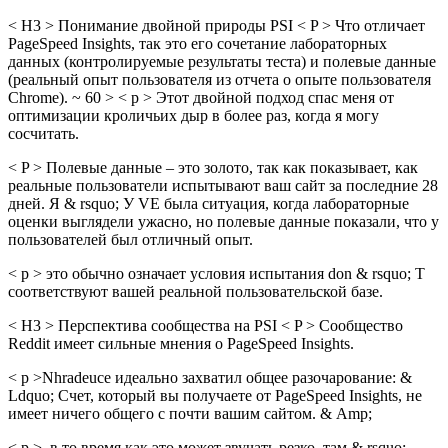
< H3 > Понимание двойной природы PSI < P > Что отличает
PageSpeed Insights, так это его сочетание лабораторных
данных (контролируемые результаты теста) и полевые данные
(реальный опыт пользователя из отчета о опыте пользователя
Chrome). ~ 60 > < p > Этот двойной подход спас меня от
оптимизации кроличьих дыр в более раз, когда я могу
сосчитать.
< P > Полевые данные – это золото, так как показывает, как
реальные пользователи испытывают ваш сайт за последние 28
дней. Я & rsquo; У VE была ситуация, когда лабораторные
оценки выглядели ужасно, но полевые данные показали, что у
пользователей был отличный опыт.
< p > это обычно означает условия испытания don & rsquo; T
соответствуют вашей реальной пользовательской базе.
< H3 > Перспектива сообщества на PSI < P > Сообщество
Reddit имеет сильные мнения о PageSpeed Insights.
< p >Nhradeuce идеально захватил общее разочарование: &
Ldquo; Счет, который вы получаете от PageSpeed Insights, не
имеет ничего общего с почти вашим сайтом. & Amp;
< p >, в то время как это может звучать резко, там & rsquo;