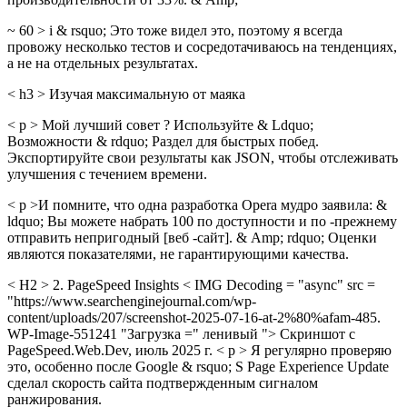
~ 60 > i & rsquo; Это тоже видел это, поэтому я всегда
провожу несколько тестов и сосредотачиваюсь на тенденциях,
а не на отдельных результатах.
< h3 > Изучая максимальную от маяка
< p > Мой лучший совет ? Используйте & Ldquo;
Возможности & rdquo; Раздел для быстрых побед.
Экспортируйте свои результаты как JSON, чтобы отслеживать
улучшения с течением времени.
< p >И помните, что одна разработка Opera мудро заявила: &
ldquo; Вы можете набрать 100 по доступности и по -прежнему
отправить непригодный [веб -сайт]. & Amp; rdquo; Оценки
являются показателями, не гарантирующими качества.
< H2 > 2. PageSpeed Insights < IMG Decoding = "async" src =
"https://www.searchenginejournal.com/wp-
content/uploads/207/screenshot-2025-07-16-at-2%80%afam-485.
WP-Image-551241 "Загрузка =" ленивый "> Скриншот с
PageSpeed.Web.Dev, июль 2025 г. < p > Я регулярно проверяю
это, особенно после Google & rsquo; S Page Experience Update
сделал скорость сайта подтвержденным сигналом
ранжирования.