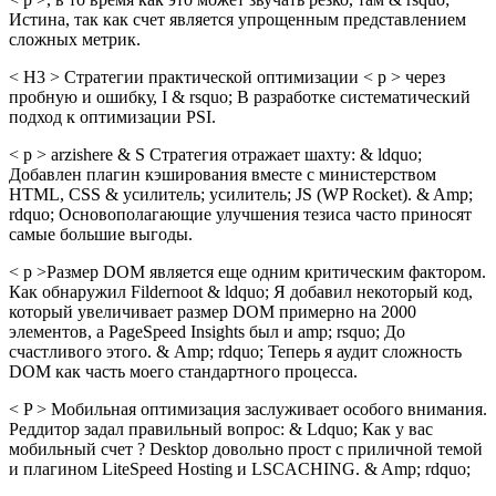
Истина, так как счет является упрощенным представлением
сложных метрик.
< H3 > Стратегии практической оптимизации < p > через
пробную и ошибку, I & rsquo; В разработке систематический
подход к оптимизации PSI.
< p > arzishere & S Стратегия отражает шахту: & ldquo;
Добавлен плагин кэширования вместе с министерством
HTML, CSS & усилитель; усилитель; JS (WP Rocket). & Amp;
rdquo; Основополагающие улучшения тезиса часто приносят
самые большие выгоды.
< p >Размер DOM является еще одним критическим фактором.
Как обнаружил Fildernoot & ldquo; Я добавил некоторый код,
который увеличивает размер DOM примерно на 2000
элементов, а PageSpeed Insights был и amp; rsquo; До
счастливого этого. & Amp; rdquo; Теперь я аудит сложность
DOM как часть моего стандартного процесса.
< P > Мобильная оптимизация заслуживает особого внимания.
Реддитор задал правильный вопрос: & Ldquo; Как у вас
мобильный счет ? Desktop довольно прост с приличной темой
и плагином LiteSpeed Hosting и LSCACHING. & Amp; rdquo;