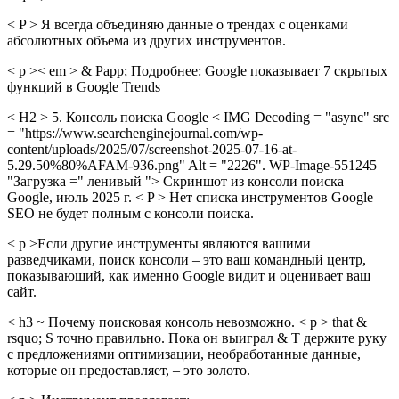
< P > Я всегда объединяю данные о трендах с оценками
абсолютных объема из других инструментов.
< p >< em > & Рарр; Подробнее: Google показывает 7 скрытых
функций в Google Trends
< H2 > 5. Консоль поиска Google < IMG Decoding = "async" src
= "https://www.searchenginejournal.com/wp-
content/uploads/2025/07/screenshot-2025-07-16-at-
5.29.50%80%AFAM-936.png" Alt = "2226". WP-Image-551245
"Загрузка =" ленивый "> Скриншот из консоли поиска
Google, июль 2025 г. < P > Нет списка инструментов Google
SEO не будет полным с консоли поиска.
< p >Если другие инструменты являются вашими
разведчиками, поиск консоли – это ваш командный центр,
показывающий, как именно Google видит и оценивает ваш
сайт.
< h3 ~ Почему поисковая консоль невозможно. < p > that &
rsquo; S точно правильно. Пока он выиграл & T держите руку
с предложениями оптимизации, необработанные данные,
которые он предоставляет, – это золото.