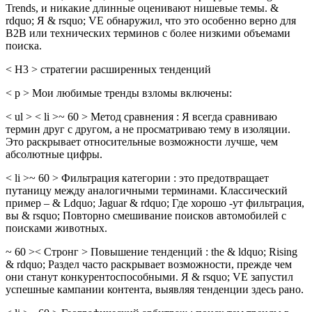
Trends, и никакие длинные оценивают нишевые темы. &
rdquo; Я & rsquo; VE обнаружил, что это особенно верно для
B2B или технических терминов с более низкими объемами
поиска.
< H3 > стратегии расширенных тенденций
< p > Мои любимые тренды взломы включены:
< ul > < li >~ 60 > Метод сравнения : Я всегда сравниваю
термин друг с другом, а не просматриваю тему в изоляции.
Это раскрывает относительные возможности лучше, чем
абсолютные цифры.
< li >~ 60 > Фильтрация категории : это предотвращает
путаницу между аналогичными терминами. Классический
пример – & Ldquo; Jaguar & rdquo; Где хорошо -ут фильтрация,
вы & rsquo; Повторно смешивание поисков автомобилей с
поисками животных.
~ 60 >< Стронг > Повышение тенденций : the & ldquo; Rising
& rdquo; Раздел часто раскрывает возможности, прежде чем
они станут конкурентоспособными. Я & rsquo; VE запустил
успешные кампании контента, выявляя тенденции здесь рано.