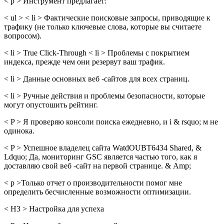
< p > Инструмент предлагает:
< ul > < li > Фактические поисковые запросы, приводящие к
трафику (не только ключевые слова, которые вы считаете
вопросом).
< li > True Click-Through < li > Проблемы с покрытием
индекса, прежде чем они резервут ваш трафик.
< li > Данные основных веб -сайтов для всех страниц.
< li > Ручные действия и проблемы безопасности, которые
могут опустошить рейтинг.
< P > Я проверяю консоли поиска ежедневно, и i & rsquo; м не
одинока.
< P > Успешное владелец сайта WatdOUBT6434 Shared, &
Ldquo; Да, мониторинг GSC является частью того, как я
доставляю свой веб -сайт на первой странице. & Amp;
< p >Только отчет о производительности помог мне
определить бесчисленные возможности оптимизации.
< H3 > Настройка для успеха