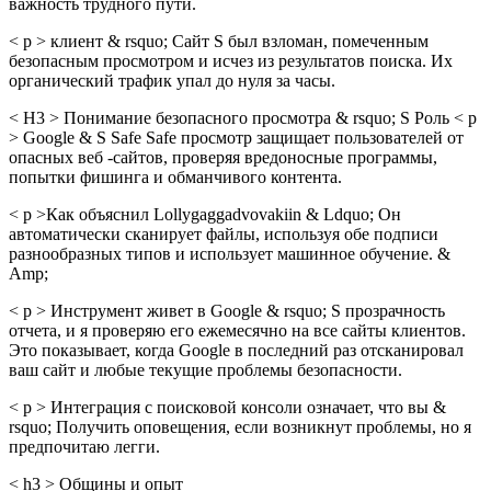
важность трудного пути.
< p > клиент & rsquo; Сайт S был взломан, помеченным
безопасным просмотром и исчез из результатов поиска. Их
органический трафик упал до нуля за часы.
< H3 > Понимание безопасного просмотра & rsquo; S Роль < p
> Google & S Safe Safe просмотр защищает пользователей от
опасных веб -сайтов, проверяя вредоносные программы,
попытки фишинга и обманчивого контента.
< p >Как объяснил Lollygaggadvovakiin & Ldquo; Он
автоматически сканирует файлы, используя обе подписи
разнообразных типов и использует машинное обучение. &
Amp;
< p > Инструмент живет в Google & rsquo; S прозрачность
отчета, и я проверяю его ежемесячно на все сайты клиентов.
Это показывает, когда Google в последний раз отсканировал
ваш сайт и любые текущие проблемы безопасности.
< p > Интеграция с поисковой консоли означает, что вы &
rsquo; Получить оповещения, если возникнут проблемы, но я
предпочитаю легги.
< h3 > Общины и опыт