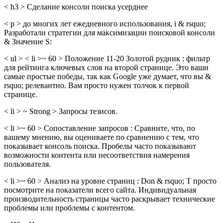
< h3 > Сделание консоли поиска усерднее
< p > до многих лет ежедневного использования, i & rsquo;
Разработали стратегии для максимизации поисковой консоли
& Значение S:
< ul > < li >~ 60 > Положение 11-20 Золотой рудник : фильтр
для рейтинга ключевых слов на второй странице. Это ваши
самые простые победы, так как Google уже думает, что вы &
rsquo; релевантно. Вам просто нужен толчок к первой
странице.
< li > ~ Strong > Запросы тезисов.
< li >~ 60 > Сопоставление запросов : Сравните, что, по
вашему мнению, вы оцениваете по сравнению с тем, что
показывает консоль поиска. Пробелы часто показывают
возможности контента или несоответствия намерения
пользователя.
< li >~ 60 > Анализ на уровне страниц : Don & rsquo; T просто
посмотрите на показатели всего сайта. Индивидуальная
производительность страницы часто раскрывает технические
проблемы или проблемы с контентом.