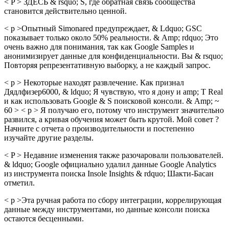
< P > ЗДЕСЬ & rsquo; S, где обратная связь сообщества
становится действительно ценной.
< p >Опытный Simonared предупреждает, & Ldquo; GSC
показывает только около 50% реальности. & Amp; rdquo; Это
очень важно для понимания, так как Google Samples и
анонимизирует данные для конфиденциальности. Вы & rsquo;
Повторяя репрезентативную выборку, а не каждый запрос.
< p > Некоторые находят развлечение. Как признал
Дядлфизер6000, & ldquo; Я чувствую, что я дону и amp; T Real
и как использовать Google & S поисковой консоли. & Amp; ~
60 > < p > Я получаю его, потому что инструмент значительно
развился, а кривая обучения может быть крутой. Мой совет ?
Начните с отчета о производительности и постепенно
изучайте другие разделы.
< P > Недавние изменения также разочаровали пользователей.
& ldquo; Google официально удалил данные Google Analytics
из инструмента поиска Insole Insights & rdquo; Шакти-Басан
отметил.
< p >Эта ручная работа по сбору интеграции, коррелирующая
данные между инструментами, но данные консоли поиска
остаются бесценными.