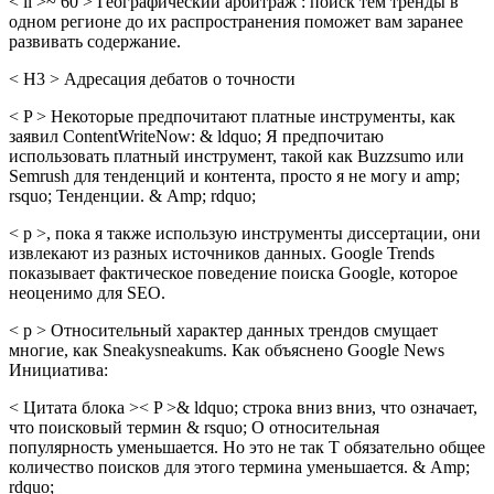
< li >~ 60 > Географический арбитраж : поиск тем тренды в
одном регионе до их распространения поможет вам заранее
развивать содержание.
< H3 > Адресация дебатов о точности
< P > Некоторые предпочитают платные инструменты, как
заявил ContentWriteNow: & ldquo; Я предпочитаю
использовать платный инструмент, такой как Buzzsumo или
Semrush для тенденций и контента, просто я не могу и amp;
rsquo; Тенденции. & Amp; rdquo;
< p >, пока я также использую инструменты диссертации, они
извлекают из разных источников данных. Google Trends
показывает фактическое поведение поиска Google, которое
неоценимо для SEO.
< p > Относительный характер данных трендов смущает
многие, как Sneakysneakums. Как объяснено Google News
Инициатива:
< Цитата блока >< P >& ldquo; строка вниз вниз, что означает,
что поисковый термин & rsquo; О относительная
популярность уменьшается. Но это не так Т обязательно общее
количество поисков для этого термина уменьшается. & Amp;
rdquo;