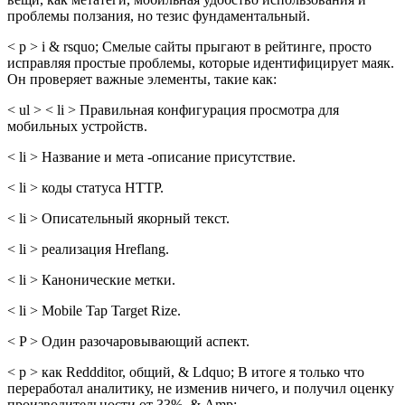
проблемы ползания, но тезис фундаментальный.
< p > i & rsquo; Смелые сайты прыгают в рейтинге, просто
исправляя простые проблемы, которые идентифицирует маяк.
Он проверяет важные элементы, такие как:
< ul > < li > Правильная конфигурация просмотра для
мобильных устройств.
< li > Название и мета -описание присутствие.
< li > коды статуса HTTP.
< li > Описательный якорный текст.
< li > реализация Hreflang.
< li > Канонические метки.
< li > Mobile Tap Target Rize.
< P > Один разочаровывающий аспект.
< p > как Reddditor, общий, & Ldquo; В итоге я только что
переработал аналитику, не изменив ничего, и получил оценку
производительности от 33%. & Amp;