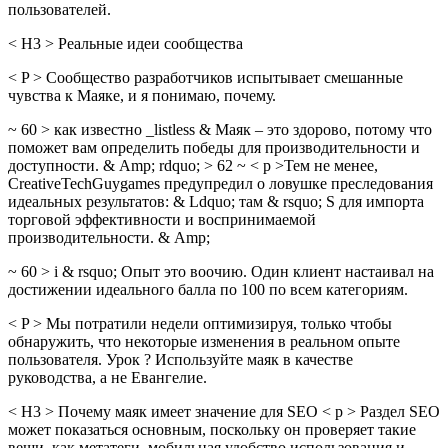
пользователей.
< H3 > Реальные идеи сообщества
< P > Сообщество разработчиков испытывает смешанные
чувства к Маяке, и я понимаю, почему.
~ 60 > как известно _listless & Маяк – это здорово, потому что
поможет вам определить победы для производительности и
доступности. & Amp; rdquo; > 62 ~ < p >Тем не менее,
CreativeTechGuygames предупредил о ловушке преследования
идеальных результатов: & Ldquo; там & rsquo; S для импорта
торговой эффективности и воспринимаемой
производительности. & Amp;
~ 60 > i & rsquo; Опыт это воочию. Один клиент настаивал на
достижении идеального балла по 100 по всем категориям.
< P > Мы потратили недели оптимизируя, только чтобы
обнаружить, что некоторые изменения в реальном опыте
пользователя. Урок ? Используйте маяк в качестве
руководства, а не Евангелие.
< H3 > Почему маяк имеет значение для SEO < p > Раздел SEO
может показаться основным, поскольку он проверяет такие
вещи, как метатеги, мобильная удобство использования и