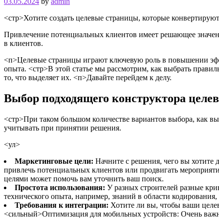
03.05.2024
by
admin
<стр>Хотите создать целевые страницы, которые конвертируют
Привлечение потенциальных клиентов имеет решающее значени
в клиентов.
<п>Целевые страницы играют ключевую роль в повышении эфф
опыта.
<стр>В этой статье мы рассмотрим, как выбрать правил
то, что выделяет их.
<п>Давайте перейдем к делу.
Выбор подходящего конструктора целев
<стр>При таком большом количестве вариантов выбора, как вы
учитывать при принятии решения.
<ул>
Маркетинговые цели:
Начните с решения, чего вы хотите 
привлечь потенциальных клиентов или продвигать мероприятие
целями может помочь вам уточнить ваш поиск.
Простота использования:
У разных строителей разные крив
технического опыта, например, знаний в области кодирования
Требования к интеграции:
Хотите ли вы, чтобы ваши целе
<сильный>Оптимизация для мобильных устройств: Очень важно