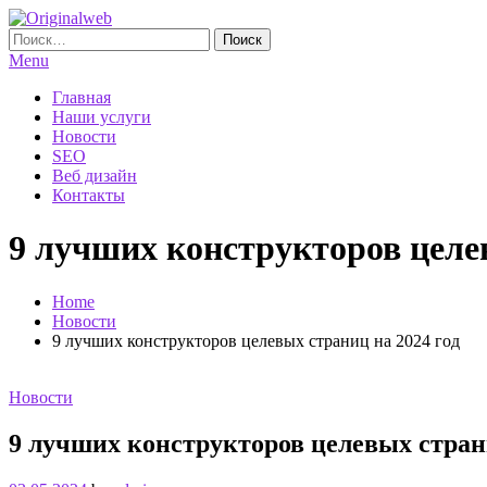
Skip
To
Найти:
Originalweb
Создание и продвижение сайтов
Content
Menu
Главная
Наши услуги
Новости
SEO
Веб дизайн
Контакты
9 лучших конструкторов целев
Home
Новости
9 лучших конструкторов целевых страниц на 2024 год
Новости
9 лучших конструкторов целевых страни