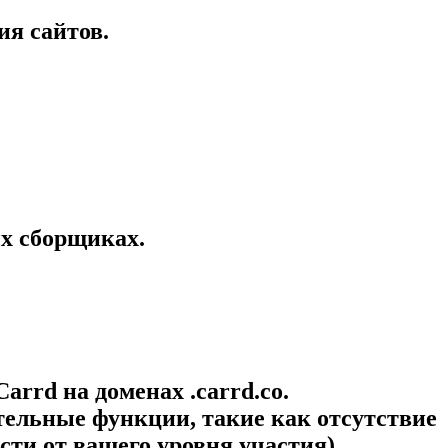
ия сайтов.
ых сборщиках.
rrd на доменах .carrd.co.
тельные функции, такие как отсутствие
сти от вашего уровня участия).