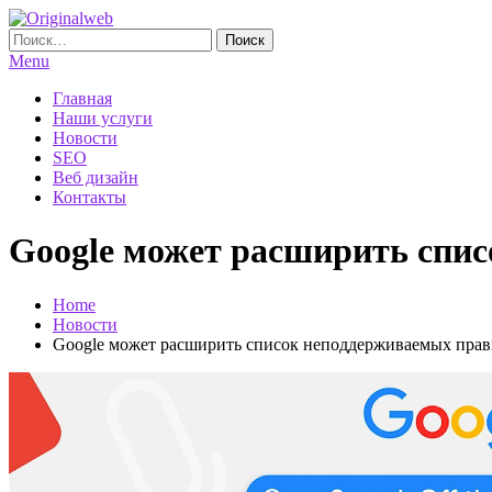
Skip
To
Найти:
Originalweb
Создание и продвижение сайтов
Content
Menu
Главная
Наши услуги
Новости
SEO
Веб дизайн
Контакты
Google может расширить спис
Home
Новости
Google может расширить список неподдерживаемых правил