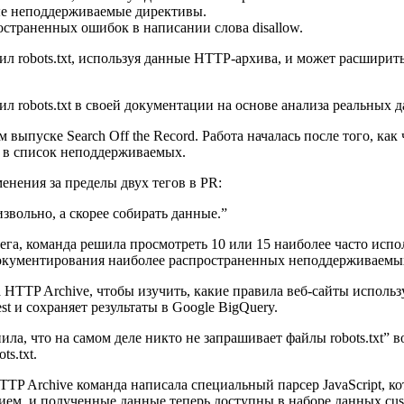
ые неподдерживаемые директивы.
страненных ошибок в написании слова disallow.
л robots.txt, используя данные HTTP-архива, и может расшири
robots.txt в своей документации на основе анализа реальных да
выпуске Search Off the Record. Работа началась после того, ка
га в список неподдерживаемых.
енения за пределы двух тегов в PR:
звольно, а скорее собирать данные.”
тега, команда решила просмотреть 10 или 15 наиболее часто исп
 документирования наиболее распространенных неподдерживаемых
TTP Archive, чтобы изучить, какие правила веб-сайты использу
и сохраняет результаты в Google BigQuery.
ила, что на самом деле никто не запрашивает файлы robots.txt”
s.txt.
P Archive команда написала специальный парсер JavaScript, кот
ем, и полученные данные теперь доступны в наборе данных cust