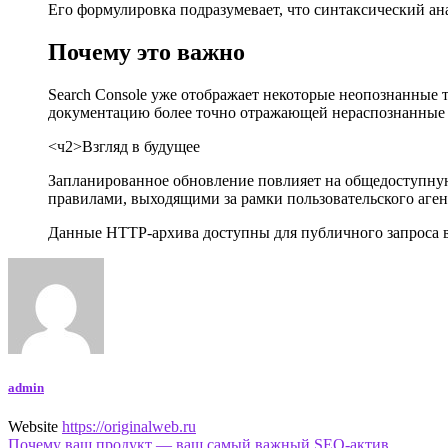
Его формулировка подразумевает, что синтаксический ан
Почему это важно
Search Console уже отображает некоторые неопознанные т
документацию более точно отражающей нераспознанные те
<ч2>Взгляд в будущее
Запланированное обновление повлияет на общедоступную 
правилами, выходящими за рамки пользовательского агент
Данные HTTP-архива доступны для публичного запроса в 
admin
Website
https://originalweb.ru
Почему ваш продукт — ваш самый важный SEO-актив