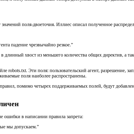
 значений поля-двоеточия. Иллиес описал полученное распредел
гента падение чрезвычайно резкое.”
т в длинный хвост из меньшего количества общих директив, а 
е robots.txt. Эти поля: пользовательский агент, разрешение, зап
рживаемые поля наиболее распространены.
х правил, помимо четырех поддерживаемых полей, будут добавл
еличен
ые ошибки в написании правила запрета:
рые мы допускаем.”