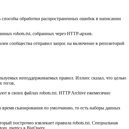
ть способы обработки распространенных ошибок в написании
нных robots.txt, собранных через HTTP-архив.
к член сообщества отправил запрос на включение в репозиторий
ользуемых неподдерживаемых правил. Иллиес сказал, что целью
 тегов.
ют в своих файлах robots.txt. HTTP Archive ежемесячно
 во время сканирования по умолчанию, то есть наборы данных
орый построчно извлекает правила robots.txt. Специальная
om_metrics в BigQuery.