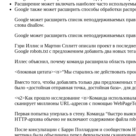
Расширение может включать наиболее часто используем
Google также может расширить способы обработки распро
Google может расширить список неподдерживаемых прави
слова disallow.
Google может расширить список неподдерживаемых правил 
Гэри Иллис и Мартин Сплитт описали проект в последнем 
Google robots.txt с предложением добавить два новых те
Иллес объяснил, почему команда расширила область прим
<блоковая цитата><п>“Мы старались не действовать прои
Вместо того, чтобы добавлять только два предложенных 
было «достойная отправная точка, достойная база». для
<ч2>Как прошло исследование
<п>Команда использовала H
сканирует миллионы URL-адресов с помощью WebPageTest 
Первая попытка уперлась в стену. Команда “быстро выясн
HTTP-архива обычно не включают содержимое файла robot
После консультации с Барри Поллардом и сообществом HTT
метрика была объединена перед февральским сканировани