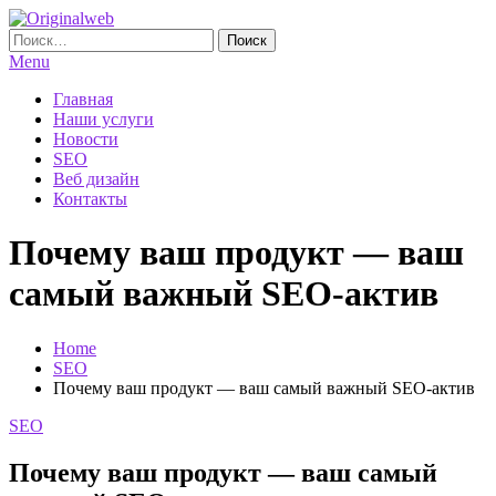
Skip
To
Найти:
Originalweb
Создание и продвижение сайтов
Content
Menu
Главная
Наши услуги
Новости
SEO
Веб дизайн
Контакты
Почему ваш продукт — ваш
самый важный SEO-актив
Home
SEO
Почему ваш продукт — ваш самый важный SEO-актив
SEO
Почему ваш продукт — ваш самый