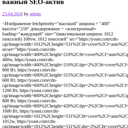
важный SEO-актив
23.04.2026
by
admin
<Изображение fetchpriority="высокий" ширина = "400"
высота="210" декодирование = «асинхронный»
loading="жаждущий" size="(максимальная ширина: 1012
пикселей) 100vw, 1012 пикселей" src="https://yoast.com/cdn-
cgi/image/width=1012%2Cheight=531%2Cfit=cover%2Cf=auto%2Cqua
srcset="https://yoast.com/cdn-
cgi/image/width=400%2Cheight=210%2Cfit=cover%2Cf=auto%2Cqual
400w, https://yoast.com/cdn-
cgi/image/width=400%2Cheight=210%2Cdpr=2%2Cfit=cover%2Cf=aut
800 Вт, https://yoast.com/cdn-
cgi/image/width=600%2Cheight=315%2Cfit=cover%2Cf=auto%2Cqual
600 Вт, https://yoast.com/cdn-
cgi/image/width=600%2Cheight=315%2Cdpr=2%2Cfit=cover%2Cf=aut
1200 Вт, https://yoast.com/cdn-
cgi/image/width=800%2Cheight=420%2Cfit=cover%2Cf=auto%2Cqual
800 Вт, https://yoast.com/cdn-
cgi/image/width=800%2Cheight=420%2Cdpr=2%2Cfit=cover%2Cf=aut
1600 Вт, https://yoast.com/cdn-
cgi/image/width=1012%2Cheight=531%2Cfit=cover%2Cf=auto%2Cqua
1012w, https://yoast.com/cdn-
cgi/image/width=1012%2Cheight=531%2Cdpr=2%2Cfit=cover%2Cf=au