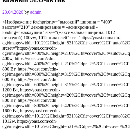
23.04.2026
by
admin
<Изображение fetchpriority="высокий" ширина = "400"
высота="210" декодирование = «асинхронный»
loading="жаждущий" size="(максимальная ширина: 1012
пикселей) 100vw, 1012 пикселей" src="https://yoast.com/cdn-
cgi/image/width=1012%2Cheight=531%2Cfit=cover%2Cf=auto%2Cqua
srcset="https://yoast.com/cdn-
cgi/image/width=400%2Cheight=210%2Cfit=cover%2Cf=auto%2Cqual
400w, https://yoast.com/cdn-
cgi/image/width=400%2Cheight=210%2Cdpr=2%2Cfit=cover%2Cf=aut
800 Вт, https://yoast.com/cdn-
cgi/image/width=600%2Cheight=315%2Cfit=cover%2Cf=auto%2Cqual
600 Вт, https://yoast.com/cdn-
cgi/image/width=600%2Cheight=315%2Cdpr=2%2Cfit=cover%2Cf=aut
1200 Вт, https://yoast.com/cdn-
cgi/image/width=800%2Cheight=420%2Cfit=cover%2Cf=auto%2Cqual
800 Вт, https://yoast.com/cdn-
cgi/image/width=800%2Cheight=420%2Cdpr=2%2Cfit=cover%2Cf=aut
1600 Вт, https://yoast.com/cdn-
cgi/image/width=1012%2Cheight=531%2Cfit=cover%2Cf=auto%2Cqua
1012w, https://yoast.com/cdn-
cgi/image/width=1012%2Cheight=531%2Cdpr=2%2Cfit=cover%2Cf=au