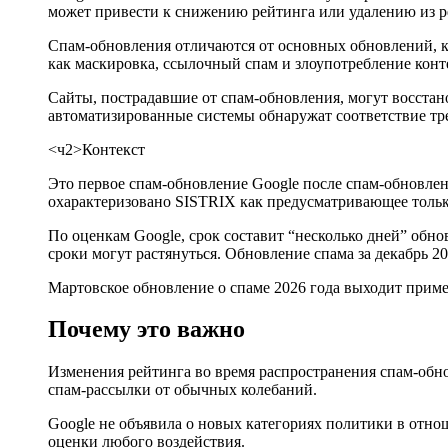
может привести к снижению рейтинга или удалению из ре
Спам-обновления отличаются от основных обновлений, к
как маскировка, ссылочный спам и злоупотребление конт
Сайты, пострадавшие от спам-обновления, могут восстанов
автоматизированные системы обнаружат соответствие тре
<ч2>Контекст
Это первое спам-обновление Google после спам-обновления
охарактеризовано SISTRIX как предусматривающее тольк
По оценкам Google, срок составит “несколько дней” обно
сроки могут растянуться. Обновление спама за декабрь 20
Мартовское обновление о спаме 2026 года выходит приме
Почему это важно
Изменения рейтинга во время распространения спам-обн
спам-рассылки от обычных колебаний.
Google не объявила о новых категориях политики в отн
оценки любого воздействия.