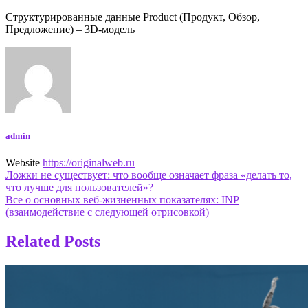
Структурированные данные Product (Продукт, Обзор,
Предложение) – 3D-модель
admin
Website
https://originalweb.ru
Навигация
Ложки не существует: что вообще означает фраза «делать то,
что лучше для пользователей»?
по
Все о основных веб-жизненных показателях: INP
записям
(взаимодействие с следующей отрисовкой)
Related Posts