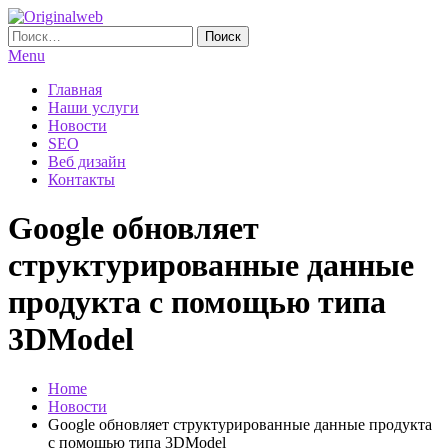
Skip
To
Найти:
Originalweb
Создание и продвижение сайтов
Content
Menu
Главная
Наши услуги
Новости
SEO
Веб дизайн
Контакты
Google обновляет
структурированные данные
продукта с помощью типа
3DModel
Home
Новости
Google обновляет структурированные данные продукта
с помощью типа 3DModel