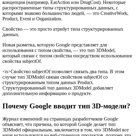
концепция (например, EatAction или DrugCost). Некоторые
распространенные типы структурированных данных, с
которыми знакомо большинство людей, — это CreativeWork,
Product, Event и Organization.
Свойство — это просто атрибут типа структурированных
данных.
Новая разметка, которую Google представляет для
использования с типом свойства, — это тип 3DModel,
который связан с типом свойства посредством использования
свойства subjectOf.
<п>Свойство subjectOf позволяет связать два типа. В этом
случае тип 3DModel связан свойством subjectOf со
структурированным типом данных Product.
Структурированный тип данных 3DModel добавляет
дополнительную информацию о продукте.
Почему Google вводит тип 3D-модели?
Журнал изменений на страницах разработчиков Google
объясняет, что причина, по которой Google делает тип
3DModel официальным, заключается в том, что 3DModel все
чаще используются на веб-страницах продуктов, поэтому это