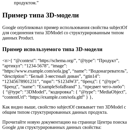
продуктом.”
Пример типа 3D-модели
Google опубликовал пример использования свойства subjectOf
для соединения типа 3DModel со структурированным типом
данных Product.
Пример используемого типа 3D-модели
<п>{ “@context”: “https://schema.org/”, “@type”: “Продукт”,
“артикул”: “1234-5678”, “image”:
“https://www.example.com/sofa.jpg”, “name”: “Водонагреватель”,
“description”: “Белый 3-местный диван”, “gtin14”:
“12345678901231”, “mpn”: “S1234W3”, “бренд”: { “@type”:
“Бренд”, “name”: “ExampleSofaBrand” }, “предмет чего-либо”:
{ “@type”: “3DModel”, “кодировка”: { “@type”: “MediaObject”,
“contentUrl”: “https://example.com/sofa.gltf” } },
Как видно выше, свойство subjectOf связывает тип 3DModel с
общим типом структурированных данных продукта.
Прочитайте новую документацию на странице Центра поиска
Google для структурированных данных свойства: