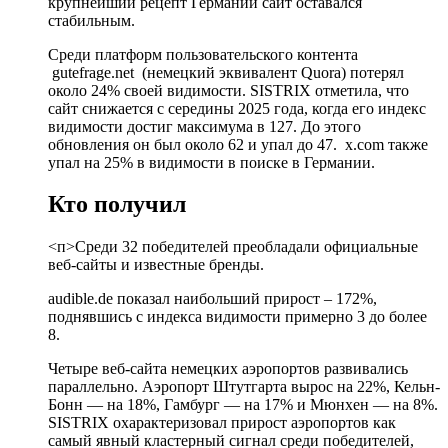
крупнейший рецепт Германии сайт оставался
стабильным.
Среди платформ пользовательского контента
gutefrage.net (немецкий эквивалент Quora) потерял
около 24% своей видимости. SISTRIX отметила, что
сайт снижается с середины 2025 года, когда его индекс
видимости достиг максимума в 127. До этого
обновления он был около 62 и упал до 47. x.com также
упал на 25% в видимости в поиске в Германии.
Кто получил
<п>Среди 32 победителей преобладали официальные
веб-сайты и известные бренды.
audible.de показал наибольший прирост – 172%,
поднявшись с индекса видимости примерно 3 до более
8.
Четыре веб-сайта немецких аэропортов развивались
параллельно. Аэропорт Штутгарта вырос на 22%, Кельн-
Бонн — на 18%, Гамбург — на 17% и Мюнхен — на 8%.
SISTRIX охарактеризовал прирост аэропортов как
самый явный кластерный сигнал среди победителей,