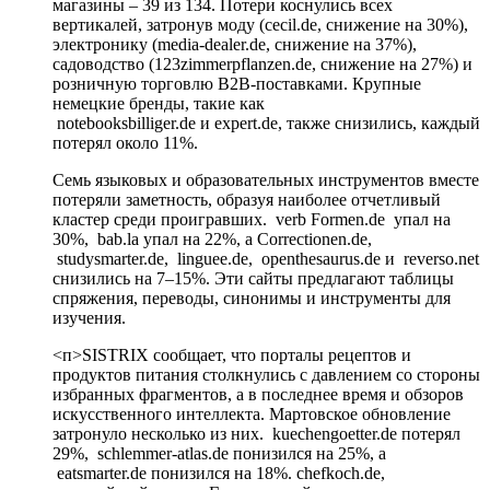
магазины – 39 из 134. Потери коснулись всех
вертикалей, затронув моду (cecil.de, снижение на 30%),
электронику (media-dealer.de, снижение на 37%),
садоводство (123zimmerpflanzen.de, снижение на 27%) и
розничную торговлю B2B-поставками. Крупные
немецкие бренды, такие как
notebooksbilliger.de и expert.de, также снизились, каждый
потерял около 11%.
Семь языковых и образовательных инструментов вместе
потеряли заметность, образуя наиболее отчетливый
кластер среди проигравших. verb Formen.de упал на
30%, bab.la упал на 22%, а Correctionen.de,
studysmarter.de, linguee.de, openthesaurus.de и reverso.net
снизились на 7–15%. Эти сайты предлагают таблицы
спряжения, переводы, синонимы и инструменты для
изучения.
<п>SISTRIX сообщает, что порталы рецептов и
продуктов питания столкнулись с давлением со стороны
избранных фрагментов, а в последнее время и обзоров
искусственного интеллекта. Мартовское обновление
затронуло несколько из них. kuechengoetter.de потерял
29%, schlemmer-atlas.de понизился на 25%, а
eatsmarter.de понизился на 18%. chefkoch.de,