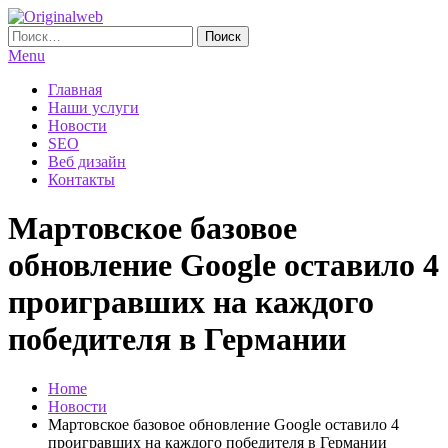
Skip
To
Найти:
Originalweb
Создание и продвижение сайтов
Content
Menu
Главная
Наши услуги
Новости
SEO
Веб дизайн
Контакты
Мартовское базовое
обновление Google оставило 4
проигравших на каждого
победителя в Германии
Home
Новости
Мартовское базовое обновление Google оставило 4
проигравших на каждого победителя в Германии