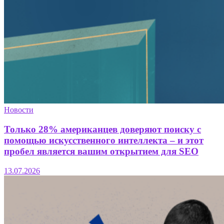
Новости
Только 28% американцев доверяют поиску с
помощью искусственного интеллекта – и этот
пробел является вашим открытием для SEO
13.07.2026