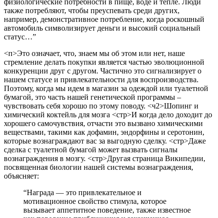
физиологические потребности в пище, воде и тепле. Люди
также потребляют, чтобы преуспевать среди других,
например, демонстративное потребление, когда роскошный
автомобиль символизирует деньги и высокий социальный
статус…”
<п>Это означает, что, знаем мы об этом или нет, наше
стремление делать покупки является частью эволюционной
конкуренции друг с другом. Частично это сигнализирует о
нашем статусе и привлекательности для воспроизводства.
Поэтому, когда мы идем в магазин за одеждой или туалетной
бумагой, это часть нашей генетической программы –
чувствовать себя хорошо по этому поводу.
<ч2>Шопинг и
химический коктейль для мозга
<стр>И когда дело доходит до
хорошего самочувствия, отчасти это вызвано химическими
веществами, такими как дофамин, эндорфины и серотонин,
которые вознаграждают вас за выгодную сделку.
<стр>Даже
сделка с туалетной бумагой может вызвать сигналы
вознаграждения в мозгу.
<стр>Другая страница Википедии,
посвященная биологии нашей системы вознаграждения,
объясняет:
“Награда — это привлекательное и
мотивационное свойство стимула, которое
вызывает аппетитное поведение, также известное