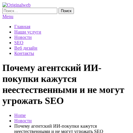
Skip
To
Найти:
Originalweb
Создание и продвижение сайтов
Content
Menu
Главная
Наши услуги
Новости
SEO
Веб дизайн
Контакты
Почему агентский ИИ-
покупки кажутся
неестественными и не могут
угрожать SEO
Home
Новости
Почему агентский ИИ-покупки кажутся
неестественными и не могут угрожать SEO