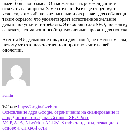
имеет большой смысл. Он может давать рекомендации и
отвечать на вопросы. Замечательно. Все еще существует
человек, который щелкает мышью и открывает для себя вещи
таким образом, что удовлетворяет естественное желание
делать покупки и потреблять. Это хорошо для SEO, поскольку
означает, что магазин необходимо оптимизировать для поиска.
Агенты ИИ, делающие покупки для людей, не имеют смысла,
потому что это неестественно и противоречит нашей
биологии.
admin
Website
https://originalweb.ru
Навигация
Обновление ядра Google, ограничения на сканирование и
amp; Данные о трафике Gemini – SEO Pulse
по
MCP, A2A, NLWeb и AGENTS.md: стандарты, лежащие в
записям
основе агентской сети