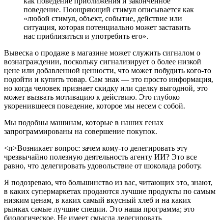
как поведение приближения и законченное
поведение. Поощряющий стимул описывается как
«любой стимул, объект, событие, действие или
ситуация, которая потенциально может заставить
нас приблизиться и употребить его».
Вывеска о продаже в магазине может служить сигналом о
вознаграждении, поскольку сигнализирует о более низкой
цене или добавленной ценности, что может побудить кого-то
подойти и купить товар. Сам знак — это просто информация,
но когда человек признает скидку или сделку выгодной, это
может вызвать мотивацию к действию. Это глубоко
укоренившееся поведение, которое мы несем с собой.
Мы подобны машинам, которые в наших генах
запрограммированы на совершение покупок.
<п>Возникает вопрос: зачем кому-то делегировать эту
чрезвычайно полезную деятельность агенту ИИ? Это все
равно, что делегировать удовольствие от шоколада роботу.
Я подозреваю, что большинство из вас, читающих это, знают,
в каких супермаркетах продаются лучшие продукты по самым
низким ценам, в каких самый вкусный хлеб и на каких
рынках самые лучшие специи. Это наша программа; это
биологическое. Не имеет смысла делегировать