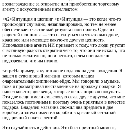
вознаграждение за открытие или приобретение торговому
агенту с искусственным интеллектом.
<ч2>Интуиция и шопинг
<п>Интуиция — это когда что-то
происходит случайно, незапланировано, но тем не менее
обеспечивает счастливый результат или пользу. Одна из
радостей шоппинга — это наткнуться на что-то выгодное,
красивое или имеющее какую-то другую ценность.
Использование агента ИИ приведет к тому, что люди упустят
счастливую радость открытия чего-то, что они не искали, что
не только желательно, но и чего-то, о чем они даже не
подозревали, что им нужно.
<стр>Например, я купил жене подарок на день рождения. Я
зашел в сувенирный магазин, которым владел
очаровательный хиппи-нью-эйдж. Мы говорили о музыке,
пока я просматривал выставленные на продажу подарки. Я
нашел кое-что, две вещи, которые не планировал покупать.
Эти две вещи имели смысловую связь друг с другом, что мне
показалось поэтичным и поэтому очень приятным в качестве
подарка. Владелец магазина сложил два предмета в две
коробки, а затем поместил коробки в красивый сетчатый
подарочный пакет с лентой.
Это случайность в действии. Это был приятный момент,