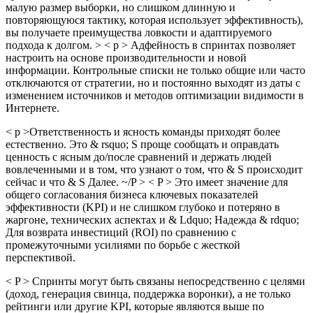
малую размер выборки, но слишком длинную и
повторяющуюся тактику, которая использует эффективность),
вы получаете преимущества ловкости и адаптируемого
подхода к долгом. > < p > Адфейность в спринтах позволяет
настроить на основе производительности и новой
информации. Контрольные списки не только общие или часто
отключаются от стратегии, но и постоянно выходят из даты с
изменением источников и методов оптимизации видимости в
Интернете.
< p >Ответственность и ясность команды приходят более
естественно. Это & rsquo; S проще сообщать и оправдать
ценность с ясным до/после сравнений и держать людей
вовлеченными и в том, что узнают о том, что & S происходит
сейчас и что & S Далее. ~/P > < P > Это имеет значение для
общего согласования бизнеса ключевых показателей
эффективности (KPI) и не слишком глубоко и потеряно в
жаргоне, технических аспектах и ​​& Ldquo; Надежда & rdquo;
Для возврата инвестиций (ROI) по сравнению с
промежуточными усилиями по борьбе с жесткой
перспективой.
< P > Спринты могут быть связаны непосредственно с целями
(доход, генерация свинца, поддержка воронки), а не только
рейтинги или другие KPI, которые являются выше по