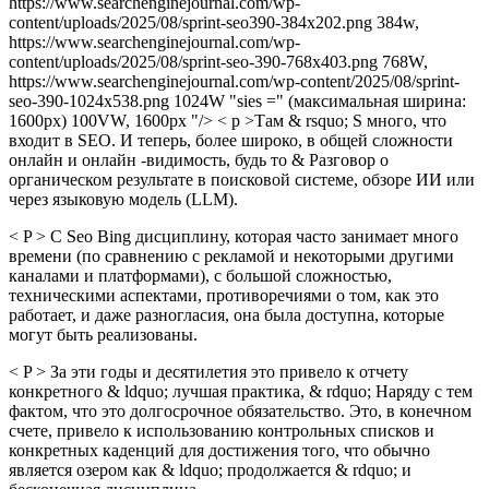
https://www.searchenginejournal.com/wp-
content/uploads/2025/08/sprint-seo390-384x202.png 384w,
https://www.searchenginejournal.com/wp-
content/uploads/2025/08/sprint-seo-390-768x403.png 768W,
https://www.searchenginejournal.com/wp-content/2025/08/sprint-
seo-390-1024x538.png 1024W "sies =" (максимальная ширина:
1600px) 100VW, 1600px "/> < p >Там & rsquo; S много, что
входит в SEO. И теперь, более широко, в общей сложности
онлайн и онлайн -видимость, будь то & Разговор о
органическом результате в поисковой системе, обзоре ИИ или
через языковую модель (LLM).
< P > С Seo Bing дисциплину, которая часто занимает много
времени (по сравнению с рекламой и некоторыми другими
каналами и платформами), с большой сложностью,
техническими аспектами, противоречиями о том, как это
работает, и даже разногласия, она была доступна, которые
могут быть реализованы.
< P > За эти годы и десятилетия это привело к отчету
конкретного & ldquo; лучшая практика, & rdquo; Наряду с тем
фактом, что это долгосрочное обязательство. Это, в конечном
счете, привело к использованию контрольных списков и
конкретных каденций для достижения того, что обычно
является озером как & ldquo; продолжается & rdquo; и