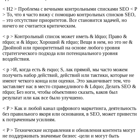
< H2 > Проблема с вечными контрольными списками SEO < P
> То, что я часто вижу с помощью контрольных списков SEO,
– это отсутствие приоритетов. Все становится задачей, но
ничего не считается критическим.
< p > Контрольный список может иметь & ldquo; Право &
rdquo; и & ldquo; Хороший & rdquo; Вещи в нем, но это не &
Двойной или приоритетный на основе любого уровня
стратегического подхода или потенциального уровня
воздействия.
< p >И, когда есть & rsquo; S, лак прямой, мы часто можем
получить набор действий, действий или тактики, которые не
имеют четкого конца или оценки. Это заканчивает тем, что
заставляет нас в место справедливого & Ldquo; Делать SEO &
rdquo; Без ноги, чтобы объективно сказать, каков был
результат или как все было улучшено.
< P > Как и любой канал цифрового маркетинга, деятельность
без правильного якоря или основания, в SEO, может привести
к потраченным усилиям.
< P > Технические исправления и обновления контента могут
не поддерживать значимые бизнес -цели и могут быть