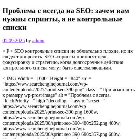
Проблема с всегда на SEO: зачем вам
нужны спринты, а не контрольные
списки
05.09.2025
by
admin
< P > SEO контрольные списки не обязательно плохие, но их
следует допросить. SEO -спринты приносят цель,
фокусировку и стратегию, когда долгосрочные действия
контрольного списка могут быть ошеломляющими.
< IMG Width = "1600" Height = "840" src =
"https://www.searchenginejournal.com/wp-
content/uploads/2025/sprint-seo-390.png" class = "Привязанность
к размеру wp-prost-image" alt = "Проблема с всегда.
"fetchPriority =" high "decoding =" async "srcset ="
https://www.seearchenginejournal.com/wp-
content/uploads/2025/sprint-seo-390.png 1600w,
https://www.searchenginejournal.com/wp-
content/uploads/2025/08/sprint-seo-390-480x252.png 480w,
https://www.searchenginejournal.com/wp-
content/uploads/2025/08/sprint-seo-390-680x357.png 680w,