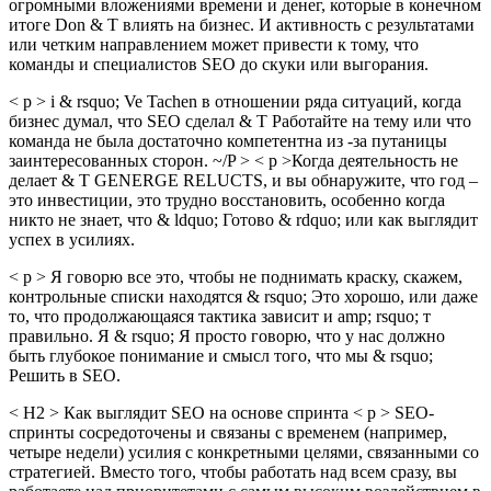
огромными вложениями времени и денег, которые в конечном
итоге Don & T влиять на бизнес. И активность с результатами
или четким направлением может привести к тому, что
команды и специалистов SEO до скуки или выгорания.
< p > i & rsquo; Ve Tachen в отношении ряда ситуаций, когда
бизнес думал, что SEO сделал & T Работайте на тему или что
команда не была достаточно компетентна из -за путаницы
заинтересованных сторон. ~/P > < p >Когда деятельность не
делает & T GENERGE RELUCTS, и вы обнаружите, что год –
это инвестиции, это трудно восстановить, особенно когда
никто не знает, что & ldquo; Готово & rdquo; или как выглядит
успех в усилиях.
< p > Я говорю все это, чтобы не поднимать краску, скажем,
контрольные списки находятся & rsquo; Это хорошо, или даже
то, что продолжающаяся тактика зависит и amp; rsquo; т
правильно. Я & rsquo; Я просто говорю, что у нас должно
быть глубокое понимание и смысл того, что мы & rsquo;
Решить в SEO.
< H2 > Как выглядит SEO на основе спринта < p > SEO-
спринты сосредоточены и связаны с временем (например,
четыре недели) усилия с конкретными целями, связанными со
стратегией. Вместо того, чтобы работать над всем сразу, вы