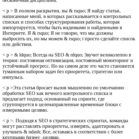
бесконечная дисциплина.
< p > В полном раскрытии, вы & rsquo; Я найду статьи,
написанные мной, в которых рассказывается о контрольных
списках и способах структурирования работы, которая
импортируется, чтобы быть видимыми и найденными в
Интернете. Я & rsquo; Я не говорю, что мы должны
выбросить их, но мы можем & rsquo; t просто сделайте список
или действия.
< p > & ldquo; Всегда на SEO & rdquo; Звучит великолепно в
теории: постоянная оптимизация, постоянный мониторинг и
устойчивый прогресс. Но на самом деле это часто становится
туманным набором задач без приоритета, стратегии или
импульса.
< p >Эта статья бросает вызов мышлению по умолчанию
обработки SEO как вечного контрольного списка и
предлагает подход, основанный на спринте, где
сгруппируется в целенаправленные временные блоки с
измеримыми целями.
< p >. Подходя к SEO в стратегических спринтах, команды
могут расставлять приоритеты, измерять, адаптировать и
улучшать & ndash; Все, оставаясь в соответствии с более
крупными бизнес -целями.