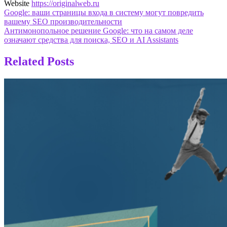
Website
https://originalweb.ru
Навигация
Google: ваши страницы входа в систему могут повредить
вашему SEO производительности
по
Антимонопольное решение Google: что на самом деле
записям
означают средства для поиска, SEO и AI Assistants
Related Posts