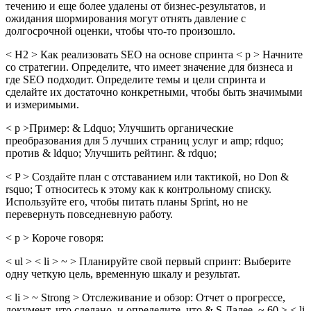
течению и еще более удалены от бизнес-результатов, и
ожидания шормирования могут отнять давление с
долгосрочной оценки, чтобы что-то произошло.
< H2 > Как реализовать SEO на основе спринта < p > Начните
со стратегии. Определите, что имеет значение для бизнеса и
где SEO подходит. Определите темы и цели спринта и
сделайте их достаточно конкретными, чтобы быть значимыми
и измеримыми.
< p >Пример: & Ldquo; Улучшить органические
преобразования для 5 лучших страниц услуг и amp; rdquo;
против & ldquo; Улучшить рейтинг. & rdquo;
< P > Создайте план с отставанием или тактикой, но Don &
rsquo; T относитесь к этому как к контрольному списку.
Используйте его, чтобы питать планы Sprint, но не
перевернуть повседневную работу.
< p > Короче говоря:
< ul > < li > ~ > Планируйте свой первый спринт: Выберите
одну четкую цель, временную шкалу и результат.
< li > ~ Strong > Отслеживание и обзор: Отчет о прогрессе,
документ, что сделано, и определите, что & S Далее. ~ 60 > < li