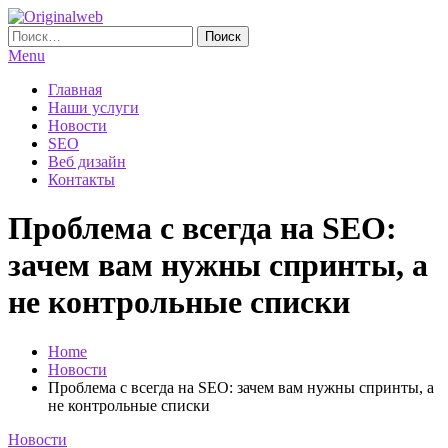
Skip
To
Найти:
Originalweb
Создание и продвижение сайтов
Content
Menu
Главная
Наши услуги
Новости
SEO
Веб дизайн
Контакты
Проблема с всегда на SEO:
зачем вам нужны спринты, а
не контрольные списки
Home
Новости
Проблема с всегда на SEO: зачем вам нужны спринты, а
не контрольные списки
Новости