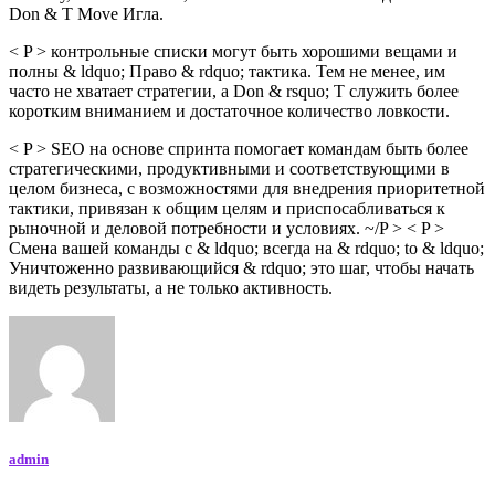
Don & T Move Игла.
< P > контрольные списки могут быть хорошими вещами и
полны & ldquo; Право & rdquo; тактика. Тем не менее, им
часто не хватает стратегии, а Don & rsquo; T служить более
коротким вниманием и достаточное количество ловкости.
< P > SEO на основе спринта помогает командам быть более
стратегическими, продуктивными и соответствующими в
целом бизнеса, с возможностями для внедрения приоритетной
тактики, привязан к общим целям и приспосабливаться к
рыночной и деловой потребности и условиях. ~/P > < P >
Смена вашей команды с & ldquo; всегда на & rdquo; to & ldquo;
Уничтоженно развивающийся & rdquo; это шаг, чтобы начать
видеть результаты, а не только активность.
admin