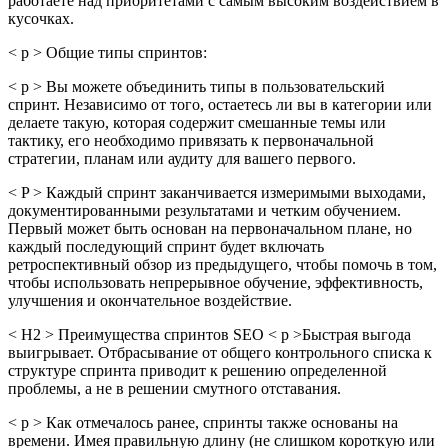
работаете над приоритетами с самым высоким воздействием в
кусочках.
< p > Общие типы спринтов:
< p > Вы можете объединить типы в пользовательский
спринт. Независимо от того, остаетесь ли вы в категории или
делаете такую, которая содержит смешанные темы или
тактику, его необходимо привязать к первоначальной
стратегии, планам или аудиту для вашего первого.
< P > Каждый спринт заканчивается измеримыми выходами,
документированными результатами и четким обучением.
Первый может быть основан на первоначальном плане, но
каждый последующий спринт будет включать
ретроспективный обзор из предыдущего, чтобы помочь в том,
чтобы использовать непрерывное обучение, эффективность,
улучшения и окончательное воздействие.
< H2 > Преимущества спринтов SEO < p >Быстрая выгода
выигрывает. Отбрасывание от общего контрольного списка к
структуре спринта приводит к решению определенной
проблемы, а не в решении смутного отставания.
< p > Как отмечалось ранее, спринты также основаны на
времени. Имея правильную длину (не слишком короткую или