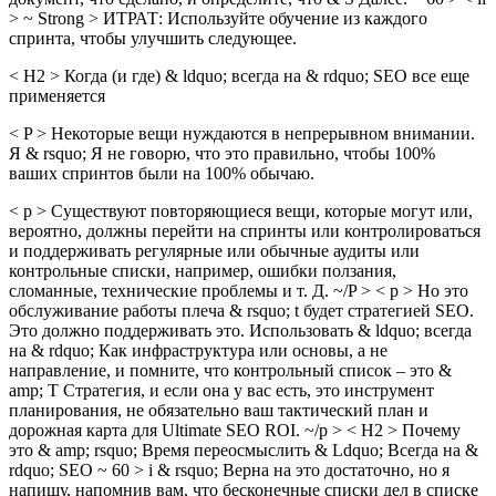
> ~ Strong > ИТРАТ: Используйте обучение из каждого
спринта, чтобы улучшить следующее.
< H2 > Когда (и где) & ldquo; всегда на & rdquo; SEO все еще
применяется
< P > Некоторые вещи нуждаются в непрерывном внимании.
Я & rsquo; Я не говорю, что это правильно, чтобы 100%
ваших спринтов были на 100% обычаю.
< p > Существуют повторяющиеся вещи, которые могут или,
вероятно, должны перейти на спринты или контролироваться
и поддерживать регулярные или обычные аудиты или
контрольные списки, например, ошибки ползания,
сломанные, технические проблемы и т. Д. ~/P > < p > Но это
обслуживание работы плеча & rsquo; t будет стратегией SEO.
Это должно поддерживать это. Использовать & ldquo; всегда
на & rdquo; Как инфраструктура или основы, а не
направление, и помните, что контрольный список – это & ​​
amp; T Стратегия, и если она у вас есть, это инструмент
планирования, не обязательно ваш тактический план и
дорожная карта для Ultimate SEO ROI. ~/p > < H2 > Почему
это & ​​amp; rsquo; Время переосмыслить & Ldquo; Всегда на &
rdquo; SEO ~ 60 > i & rsquo; Верна на это достаточно, но я
напишу, напомнив вам, что бесконечные списки дел в списке