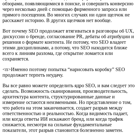
обзорами, появляющимися в поиске, и совершить конверсию
через несколько дней с помощью фирменного запроса или
прямого посещения. Во многих случаях ни один щелчок не
расскажет историю. В других щелчков нет вообще.
Вот почему SEO продолжает втягиваться в разговоры об UX,
дискуссии о бренде, согласование PR, дебаты об атрибуции и
решения о формате контента. Не потому, что SEO владеет
этими дисциплинами, а потому, что SEO находится ближе
всего к линиям разлома, где открытие ломается или
сохраняется.
<п>Именно поэтому попытка “нарисовать коробку” SEO
продолжает терпеть неудачу.
Вы все равно можете определить ядро SEO, и вам следует это
сделать. Возможность сканирования, производительность,
архитектура контента, структурированные данные и
измерение остаются неизменными. Но представление о том,
что работа на этом заканчивается, создает разрыв между
ответственностью и реальностью. Когда видимость падает,
или когда ответы ИИ искажают бренд, или когда трафик
снижается, несмотря на сильные фундаментальные
показатели, этот разрыв становится болезненно заметен.