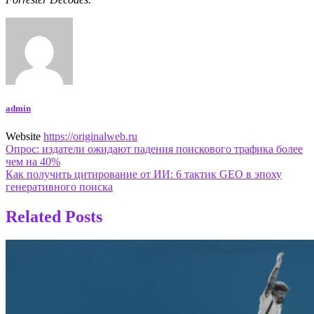
admin
Website
https://originalweb.ru
Навигация
Опрос: издатели ожидают падения поискового трафика более
чем на 40%
по
Как получить цитирование от ИИ: 6 тактик GEO в эпоху
записям
генеративного поиска
Related Posts