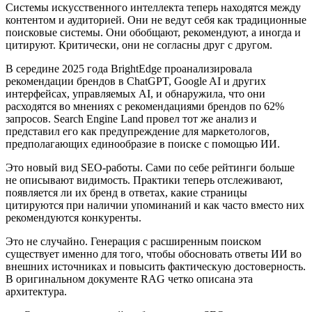
Системы искусственного интеллекта теперь находятся между
контентом и аудиторией. Они не ведут себя как традиционные
поисковые системы. Они обобщают, рекомендуют, а иногда и
цитируют. Критически, они не согласны друг с другом.
В середине 2025 года BrightEdge проанализировала
рекомендации брендов в ChatGPT, Google AI и других
интерфейсах, управляемых AI, и обнаружила, что они
расходятся во мнениях с рекомендациями брендов по 62%
запросов. Search Engine Land провел тот же анализ и
представил его как предупреждение для маркетологов,
предполагающих единообразие в поиске с помощью ИИ.
Это новый вид SEO-работы. Сами по себе рейтинги больше
не описывают видимость. Практики теперь отслеживают,
появляется ли их бренд в ответах, какие страницы
цитируются при наличии упоминаний и как часто вместо них
рекомендуются конкуренты.
Это не случайно. Генерация с расширенным поиском
существует именно для того, чтобы обосновать ответы ИИ во
внешних источниках и повысить фактическую достоверность.
В оригинальном документе RAG четко описана эта
архитектура.