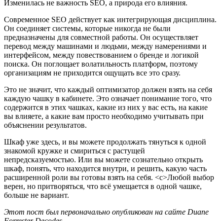
Изменилась не важность SEO, а природа его влияния.
Современное SEO действует как интегрирующая дисциплина.
Он соединяет системы, которые никогда не были
предназначены для совместной работы. Он осуществляет
перевод между машинами и людьми, между намерениями и
интерфейсом, между повествованием о бренде и логикой
поиска. Он поглощает волатильность платформ, поэтому
организациям не приходится ощущать все это сразу.
Это не значит, что каждый оптимизатор должен взять на себя
каждую чашку в кабинете. Это означает понимание того, что
содержится в этих чашках, какие из них у вас есть, на какие
вы влияете, а какие вам просто необходимо учитывать при
объяснении результатов.
Шкаф уже здесь, и вы можете продолжать тянуться к одной
знакомой кружке и смириться с растущей
непредсказуемостью. Или вы можете сознательно открыть
шкаф, понять, что находится внутри, и решить, какую часть
расширенной роли вы готовы взять на себя.
<с>Любой выбор
верен, но притворяться, что всё умещается в одной чашке,
больше не вариант.
Этот пост был первоначально опубликован на сайте Duane
Forrester Decodes.