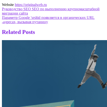
Website
https://originalweb.ru
Навигация
Руководство SEO SEO по выполнению крупномасштабной
миграции сайта
по
Параметр Google 'srsltid появляется в органических URL
записям
-адресах, вызывая путаницу
Related Posts