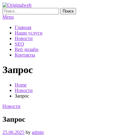
Skip
To
Найти:
Originalweb
Создание и продвижение сайтов
Content
Menu
Главная
Наши услуги
Новости
SEO
Веб дизайн
Контакты
Запрос
Home
Новости
Запрос
Новости
Запрос
25.06.2025
by
admin