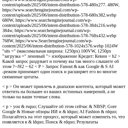
content/uploads/2025/06/intent-distribution-578-480x277. 480W,
https://www.searchenginejournal.com/wp-
content/uploads/2025/06/intent-distribution-578-680x382.webp
680W, https://www.searchenginejournal.com/wp-
content/uploads/2025/06/intent-distribution-578-384x216.webp
384w, https://www.searchenginejournal.com/wp-
content/uploads/2025/06/intent-distribution-578-768x432.webp
768W, https://www.Searchenginejournal.com/wp-
content/2025/06/intent-distribution-578-1024x576.webp 1024W
"sits =" (максимальная ширина: 1250px) 100VW, 1250px
"загрузка =" ленивый "> изображение Кредит: Кевин < h2 >
Какой запрос раздувает и почему вы так много слышите об
этом ?~/H2 ~ 62 < P > Запрос Fanout & как Google & S AI
-режим принимает один поиск и расширяет его во многие
связанные цитаты.
< p > Он может привлечь в диапазон контента, который может
ответить на большее из ваших истинных намерений, а не
только на ваши точные слова.
< p > you & rsquo; Слушайте об этом сейчас & NBSP; Gore
Google & Новые обзоры ИИ и & ldquo; AI Fashion & rdquo;
Полагайтесь на этот процесс, который может изменить то, что
появляется в & ldquo; Поиск & rdquo; Результаты