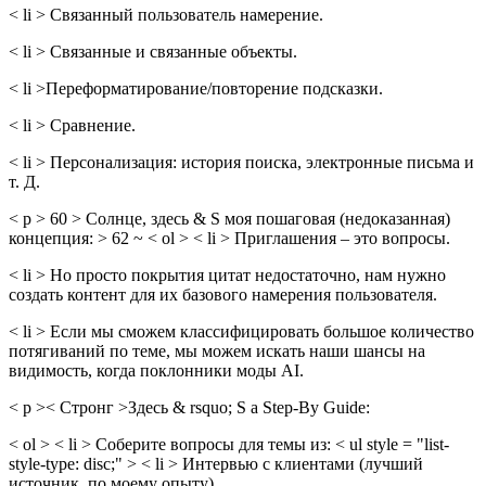
< li > Связанный пользователь намерение.
< li > Связанные и связанные объекты.
< li >Переформатирование/повторение подсказки.
< li > Сравнение.
< li > Персонализация: история поиска, электронные письма и
т. Д.
< p > 60 > Солнце, здесь & S моя пошаговая (недоказанная)
концепция: > 62 ~ < ol > < li > Приглашения – это вопросы.
< li > Но просто покрытия цитат недостаточно, нам нужно
создать контент для их базового намерения пользователя.
< li > Если мы сможем классифицировать большое количество
потягиваний по теме, мы можем искать наши шансы на
видимость, когда поклонники моды AI.
< p >< Стронг >Здесь & rsquo; S a Step-By Guide:
< ol > < li > Соберите вопросы для темы из: < ul style = "list-
style-type: disc;" > < li > Интервью с клиентами (лучший
источник, по моему опыту).