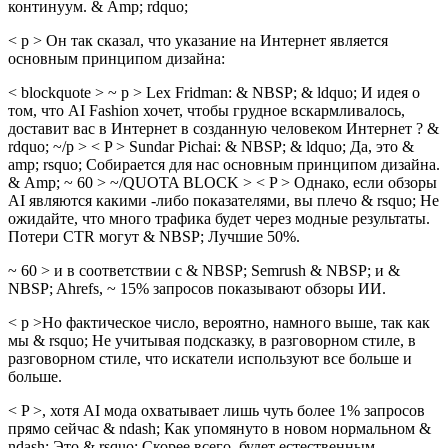
континуум. & Amp; rdquo;
< p > Он так сказал, что указание на Интернет является
основным принципом дизайна:
< blockquote > ~ p > Lex Fridman: & NBSP; & ldquo; И идея о
том, что AI Fashion хочет, чтобы грудное вскармливалось,
доставит вас в Интернет в созданную человеком Интернет ? &
rdquo; ~/p > < P > Sundar Pichai: & NBSP; & ldquo; Да, это & ​​
amp; rsquo; Собирается для нас основным принципом дизайна.
& Amp; ~ 60 > ~/QUOTA BLOCK > < P > Однако, если обзоры
AI являются какими -либо показателями, вы плечо & rsquo; Не
ожидайте, что много трафика будет через модные результаты.
Потери CTR могут & NBSP; Лучшие 50%.
~ 60 > и в соответствии с & NBSP; Semrush & NBSP; и &
NBSP; Ahrefs, ~ 15% запросов показывают обзоры ИИ.
< p >Но фактическое число, вероятно, намного выше, так как
мы & rsquo; Не учитывая подсказку, в разговорном стиле, в
разговорном стиле, что искатели используют все больше и
больше.
< P >, хотя AI мода охватывает лишь чуть более 1% запросов
прямо сейчас & ndash; Как упомянуто в новом нормальном &
ndash; Это & rsquo; Скорее всего, будет естественным