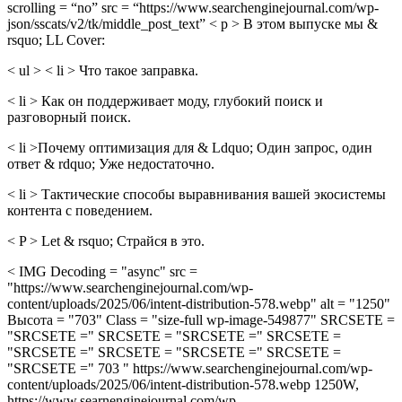
scrolling = “no” src = “https://www.searchenginejournal.com/wp-
json/sscats/v2/tk/middle_post_text” < p > В этом выпуске мы &
rsquo; LL Cover:
< ul > < li > Что такое заправка.
< li > Как он поддерживает моду, глубокий поиск и
разговорный поиск.
< li >Почему оптимизация для & Ldquo; Один запрос, один
ответ & rdquo; Уже недостаточно.
< li > Тактические способы выравнивания вашей экосистемы
контента с поведением.
< P > Let & rsquo; Страйся в это.
< IMG Decoding = "async" src =
"https://www.searchenginejournal.com/wp-
content/uploads/2025/06/intent-distribution-578.webp" alt = "1250"
Высота = "703" Class = "size-full wp-image-549877" SRCSETE =
"SRCSETE =" SRCSETE = "SRCSETE =" SRCSETE =
"SRCSETE =" SRCSETE = "SRCSETE =" SRCSETE =
"SRCSETE =" 703 " https://www.searchenginejournal.com/wp-
content/uploads/2025/06/intent-distribution-578.webp 1250W,
https://www.searnenginejournal.com/wp-