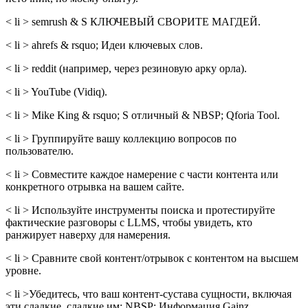
< li > semrush & S КЛЮЧЕВЫЙ СВОРИТЕ МАГДЕЙ.
< li > ahrefs & rsquo; Идеи ключевых слов.
< li > reddit (например, через резиновую арку орла).
< li > YouTube (Vidiq).
< li > Mike King & rsquo; S отличный & NBSP; Qforia Tool.
< li > Группируйте вашу коллекцию вопросов по
пользователю.
< li > Совместите каждое намерение с части контента или
конкретного отрывка на вашем сайте.
< li > Используйте инструменты поиска и протестируйте
фактические разговоры с LLMS, чтобы увидеть, кто
ранжирует наверху для намерения.
< li > Сравните свой контент/отрывок с контентом на высшем
уровне.
< li >Убедитесь, что ваш контент-сустава сущности, включая
эти сладкие, сладкие им; NBSP; Информация Gainz.