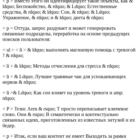
< p > Вместо этого он идентифицирует такие объекты, как &
ldquo; Беспокойство, & rdquo; & Ldquo; Естественные
средства, & rdquo; & ldquo; Сон, & rdquo; & Ldquo;
Упражнение, & rdquo; и & ldquo; диета & rdquo;
< p > Оттуда, запрос раздувает и может генерировать
связанные подразделы, переработка на основе предыдущих
поисков пользователя:
< ul > < li > & ldquo; выполнять магниевую помощь с тревогой
? & rdquo;
< li > & ldquo; Методы отчисления для стресса & rdquo;
< li > & Ldquo; Лучшие травяные чаи для успокаивающих
нервов & rdquo;
< li >& Ldquo; Как сон влияет на уровень тревоги и amp;
rdquo;
< P > Тезис Aren & rsquo; T просто переписывает ключевое
слово. Они & rsquo; В семантически и контекстуально
связанных идеях, приготовленных из известных энтузий и их
бедер.
< p > Итак, если ваш контент не имеет Выходить за рамки