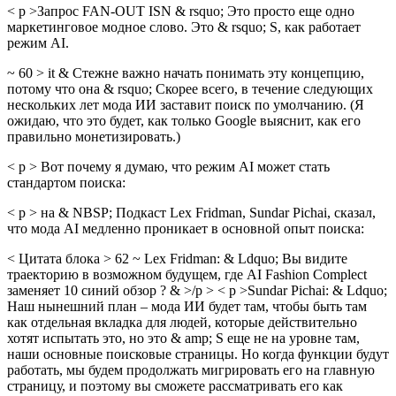
< p >Запрос FAN-OUT ISN & rsquo; Это просто еще одно
маркетинговое модное слово. Это & rsquo; S, как работает
режим AI.
~ 60 > it & Стежне важно начать понимать эту концепцию,
потому что она & rsquo; Скорее всего, в течение следующих
нескольких лет мода ИИ заставит поиск по умолчанию. (Я
ожидаю, что это будет, как только Google выяснит, как его
правильно монетизировать.)
< p > Вот почему я думаю, что режим AI может стать
стандартом поиска:
< p > на & NBSP; Подкаст Lex Fridman, Sundar Pichai, сказал,
что мода AI медленно проникает в основной опыт поиска:
< Цитата блока > 62 ~ Lex Fridman: & Ldquo; Вы видите
траекторию в возможном будущем, где AI Fashion Complect
заменяет 10 синий обзор ? & >/p > < p >Sundar Pichai: & Ldquo;
Наш нынешний план – мода ИИ будет там, чтобы быть там
как отдельная вкладка для людей, которые действительно
хотят испытать это, но это & ​​amp; S еще не на уровне там,
наши основные поисковые страницы. Но когда функции будут
работать, мы будем продолжать мигрировать его на главную
страницу, и поэтому вы сможете рассматривать его как