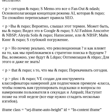
бесплатно!
< p > сегодня & rsquo; S Memo-это все о Fan-Out & ndash;
Основополагающая концепция режима AI, которая & rsquo;
Ти спокойно переписывает правила SEO.
< p >Вы & rsquo; Вероятно, слышал этот термин. Может быть,
вы & rsquo; Видел это в Google & rsquo; S AI Fashion Anscorive
& NBSP; Aleyda Solis & rsquo; Написание, или & NBSP; Майк
Кинг & rsquo; S глубокий погружение.
< p > Но почему реально, что революционная ? и как влияет
на то, как мы приближаемся к стратегии поиска в будущем ?
Вы, возможно, уже будут & Ldquo; Оптимизация & rdquo; Для
этого и даже не знать!
< p > that & rsquo; s то, что мы & rsquo; Перекачивать сегодня.
< p > plus: i & rsquo; VE создан для инструмента
классификатора намерений для подписчиков премиум -класса,
чтобы помочь вам группировать подсказки и вопросы по
намерениям пользователя в секундах и Ampash; Наступит
позже на этой неделе (все еще нужно сгладить несколько
изгибов).
iframe class = “sej-iframe-auto-height” id = “In-content iframe”