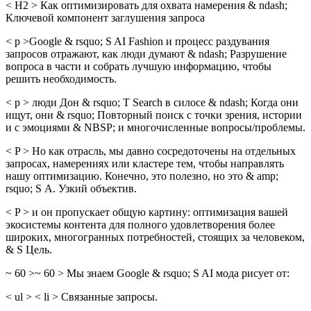
< H2 > Как оптимизировать для охвата намерения & ndash;
Ключевой компонент заглушения запроса
< p >Google & rsquo; S AI Fashion и процесс раздувания
запросов отражают, как люди думают & ndash; Разрушение
вопроса в части и собрать лучшую информацию, чтобы
решить необходимость.
< p > люди Дон & rsquo; T Search в силосе & ndash; Когда они
ищут, они & rsquo; Повторный поиск с точки зрения, истории
и с эмоциями & NBSP; и многочисленные вопросы/проблемы.
< P > Но как отрасль, мы давно сосредоточены на отдельных
запросах, намерениях или кластере тем, чтобы направлять
нашу оптимизацию. Конечно, это полезно, но это & ​​amp;
rsquo; S А. Узкий объектив.
< P > и он пропускает общую картину: оптимизация вашей
экосистемы контента для полного удовлетворения более
широких, многогранных потребностей, стоящих за человеком,
& S Цель.
~ 60 >~ 60 > Мы знаем Google & rsquo; S AI мода рисует от:
< ul > < li > Связанные запросы.