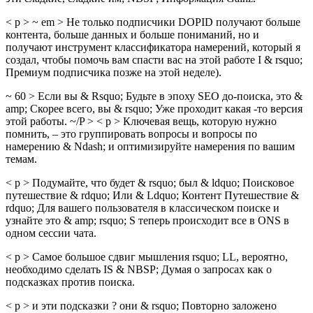
< p > ~ em > Не только подписчики DOPID получают больше
контента, больше данных и больше пониманий, но и
получают инструмент классификатора намерений, который я
создал, чтобы помочь вам спасти вас на этой работе I & rsquo;
Премиум подписчика позже на этой неделе).
~ 60 > Если вы & Rsquo; Будьте в эпоху SEO до-поиска, это & ​​
amp; Скорее всего, вы & rsquo; Уже проходит какая -то версия
этой работы. ~/P > < p > Ключевая вещь, которую нужно
помнить, – это группировать вопросы и вопросы по
намерению & Ndash; и оптимизируйте намерения по вашим
темам.
< p > Подумайте, что будет & rsquo; был & ldquo; Поисковое
путешествие & rdquo; Или & Ldquo; Контент Путешествие &
rdquo; Для вашего пользователя в классическом поиске и
узнайте это & ​​amp; rsquo; S теперь происходит все в ONS в
одном сессии чата.
< p > Самое большое сдвиг мышления rsquo; LL, вероятно,
необходимо сделать IS & NBSP; Думая о запросах как о
подсказках против поиска.
< p > и эти подсказки ? они & rsquo; Повторно заложено