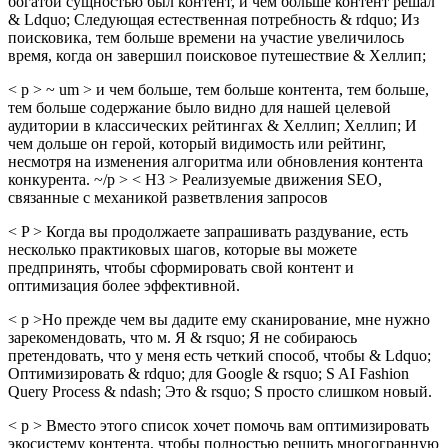
богатой сущностью был контент, и чем больше контент решал
& Ldquo; Следующая естественная потребность & rdquo; Из
поисковика, тем больше времени на участие увеличилось
время, когда он завершил поисковое путешествие & Хеллип;
< p > ~ um > и чем больше, тем больше контента, тем больше,
тем больше содержание было видно для нашей целевой
аудитории в классических рейтингах & Хеллип; Хеллип; И
чем дольше он герой, который видимость или рейтинг,
несмотря на изменения алгоритма или обновления контента
конкурента. ~/p > < H3 > Реализуемые движения SEO,
связанные с механикой разветвления запросов
< P > Когда вы продолжаете запрашивать раздувание, есть
несколько практиковых шагов, которые вы можете
предпринять, чтобы сформировать свой контент и
оптимизация более эффективной.
< p >Но прежде чем вы дадите ему сканирование, мне нужно
зарекомендовать, что м. Я & rsquo; Я не собираюсь
претендовать, что у меня есть четкий способ, чтобы & Ldquo;
Оптимизировать & rdquo; для Google & rsquo; S AI Fashion
Query Process & ndash; Это & rsquo; S просто слишком новый.
< p > Вместо этого список хочет помочь вам оптимизировать
экосистему контента, чтобы полностью решить многогранную