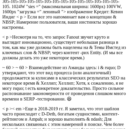
305-105-105-105-105-105-105-105-105-105-105-105-105-105-
105. 1024W "sies =" (максимальная ширина: 1600px) 100VW,
1600px "загрузка =" ленивый "> изображение Кредит: Кевин
Индиг < p > Если все это напоминает вам о концепции &
NBSP; Намерение пользователя, ваши инстинкты хорошо
настроены.
< p >Несмотря на то, что запрос Fanout звучит круто и
выглядит инновационно, существует небольшая разница в
том, как мы уже должны быть нацелены на & Темы Имстед из
ключевых слов & NBSP; через контент -рих Entity. (И мы все
должны делать это уже некоторое время.)
~ 60 > ~ 60 > Взаимодействие из Аманды здесь: i & rsquo; D
утверждают, что этот вид процесса (или аналогичный)
продолжается за кулисами в классических результатах SEO на
некоторое время & Хеллип; Хеллип; Хотя, к сожалению, я не
могу rsquo; t есть конкретное доказательство. Просто сильное
распознавание закономерности от проведения слишком много
времени в SERP -тестировании. 😆
< p >< em >Еще в 2018-2019 гг. Я заметил, что этот шаблон
часто происходит с D-Deth, богатым сущностями, контент-
рейтингом и Ampah; и хорошо выполнять & ndash; Для
нескольких связанных с этим намерений в поиске. Чем более