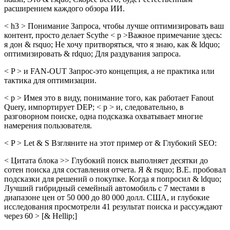
расширением каждого обзора ИИ.
< h3 > Понимание Запроса, чтобы лучше оптимизировать ваш
контент, просто делает Scythe < p >Важное примечание здесь:
я дон & rsquo; Не хочу притворяться, что я знаю, как & ldquo;
оптимизировать & rdquo; Для раздувания запроса.
< P > и FAN-OUT Запрос-это концепция, а не практика или
тактика для оптимизации.
< p > Имея это в виду, понимание того, как работает Fanout
Query, импортирует DEP; < p > и, следовательно, в
разговорном поиске, одна подсказка охватывает многие
намерения пользователя.
< P > Let & S Взгляните на этот пример от & Глубокий SEO:
< Цитата блока >> Глубокий поиск выполняет десятки до
сотен поиска для составления отчета. Я & rsquo; В.Е. пробовал
подсказки для решений о покупке. Когда я попросил & ldquo;
Лучший гибридный семейный автомобиль с 7 местами в
диапазоне цен от 50 000 до 80 000 долл. США, и глубокие
исследования просмотрели 41 результат поиска и рассуждают
через 60 > [& Hellip;]