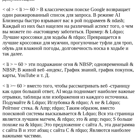
< ol > < li >~ 60 > В классическом поиске Google возвращает
один ранжированный список для запроса. В режиме AI
Близнецы быстро взрывают вас в рой подрамеев & ndash;
Каждый из них был нацелен на различный аспект того, о чем
вы можете по -настоящему заботиться. Пример: & Ldquo;
Лучшие кроссовки для ходьбы & rdquo; Превращается в
лучшие кроссовки для мужчин, прогулочные туфли для троп,
обувь для влажной погоды, долговечность носка в ходьбе и
так далее.
< li > ~ 60 > эти подражание огня & NBSP; одновременный &
NBSP; В живой веб -индекс, График знаний, график покупок,
карты, YouTube и т. Д.
< li >~ 60 > вместо того, чтобы рассматривать веб -страницу
как один большой ответ, AI мода поднимает наиболее важные
отрывки, таблицы или изображения из каждого источника.
Подумайте & Ldquo; Иглубовка & rdquo; А не & Ldquo;
Рейтинг стека. & Amp; rdquo; Таким образом, вместо
поисковой системы высказывается & Ldquo; Вся эта страница
является лучшим матчем, & rdquo; это & ​​amp; rsquo; S больше
похоже на & ldquo; Это предложение с сайта A, эта диаграмма
с сайта B и этот абзац с сайта C & rdquo; Являются наиболее
важными частями.