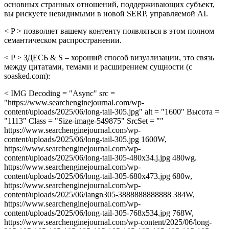
основных странных отношений, поддерживающих субъект,
вы рискуете невидимыми в новой SERP, управляемой AI.
< P > позволяет вашему контенту появляться в этом полном
семантическом распространении.
< P > ЗДЕСЬ & S – хороший способ визуализации, это связь
между цитатами, темами и расширением сущности (с
soasked.com):
< IMG Decoding = "Async" src =
"https://www.searchenginejournal.com/wp-
content/uploads/2025/06/long-tail-305.jpg" alt = "1600" Высота =
"1113" Class = "Size-image-549875" SrcSet = ""
https://www.searchenginejournal.com/wp-
content/uploads/2025/06/long-tail-305.jpg 1600W,
https://www.searchenginejournal.com/wp-
content/uploads/2025/06/long-tail-305-480x34.j.jpg 480wg.
https://www.searchenginejournal.com/wp-
content/uploads/2025/06/long-tail-305-680x473.jpg 680w,
https://www.searchenginejournal.com/wp-
content/uploads/2025/06/langn305-3888888888888 384W,
https://www.searchenginejournal.com/wp-
content/uploads/2025/06/long-tail-305-768x534.jpg 768W,
https://www.searchenginejournal.com/wp-content/2025/06/long-