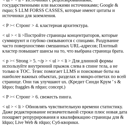
государственными или высокими источниками; Google &
rsquo; S LLM FORSS CASSES, которые имеют цитаты и
источники для заземления.
< P >< Стронг > 4. кластерная архитектура.
< ul > < li >Постройте страницы концентраторов, которые
суммируют и глубоко связываются с спицами. Раздувание
часто поверхностями смешанных URL-адресов; Плотный
кластер повышает шансы на то, что выбрана страница брата.
< p >< Strong > 5. ~/p > < ul > < li > Для длинной формы
используйте внутренний прыжок слева в спине тела, а не
только в TOC. Тезис помогает LLMS и поисковые боты на
наиболее важных объектах, разделах и микро-ответах по всей
странице. Они так улучшают ux. (Кредит Синди Крум ’ s &
ldquo; fraggles & rdquo; concept.)
< P >< Стронг > 6. свежесть пинга.
< ul > < li > Обновлять чувствительную времени статистику.
Даже редактирование незначительной строки плюс новая дата
поощряет репрурирования и квалификацию страницы для &
ldquo; Live Web & rdquo; Суб-кворики.