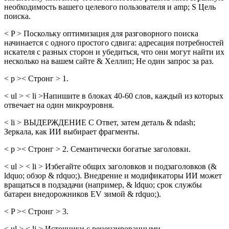
необходимость вашего целевого пользователя и amp; S Цель
поиска.
< P > Поскольку оптимизация для разговорного поиска
начинается с одного простого сдвига: адресация потребностей
искателя с разных сторон и убедиться, что они могут найти их
несколько на вашем сайте & Хеллип; Не один запрос за раз.
< p >< Стронг > 1.
< ul > < li >Напишите в блоках 40-60 слов, каждый из которых
отвечает на один микроуровня.
< li > ВЫДЕРЖДЕНИЕ С Ответ, затем деталь & ndash;
Зеркала, как ИИ выбирает фрагменты.
< p >< Стронг > 2. Семантически богатые заголовки.
< ul > < li > Избегайте общих заголовков и подзаголовков (&
ldquo; обзор & rdquo;). Внедрение и модификаторы ИИ может
вращаться в подзадачи (например, & ldquo; срок службы
батареи внедорожников EV зимой & rdquo;).
< P >< Стронг > 3.
< ul > < li > Источники с рецензированными,