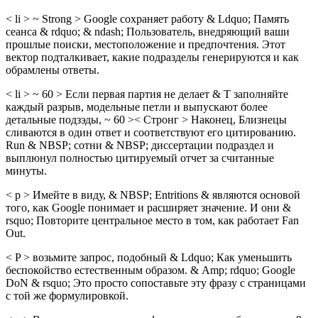
< li > ~ Strong > Google сохраняет работу & Ldquo; Память
сеанса & rdquo; & ndash; Пользователь, внедряющий ваши
прошлые поиски, местоположение и предпочтения. Этот
вектор подталкивает, какие подразделы генерируются и как
обрамлены ответы.
< li > ~ 60 > Если первая партия не делает & T заполняйте
каждый разрыв, модельные петли и выпускают более
детальные подзэды, ~ 60 >< Стронг > Наконец, Близнецы
сливаются в один ответ и соответствуют его цитированию.
Run & NBSP; сотни & NBSP; диссертации подраздел и
выплюнул полностью цитируемый отчет за считанные
минуты.
< p > Имейте в виду, & NBSP; Entritions & являются основой
того, как Google понимает и расширяет значение. И они &
rsquo; Повторите центральное место в том, как работает Fan
Out.
< P > возьмите запрос, подобный & Ldquo; Как уменьшить
беспокойство естественным образом. & Amp; rdquo; Google
DoN & rsquo; Это просто сопоставьте эту фразу с страницами
с той же формулировкой.